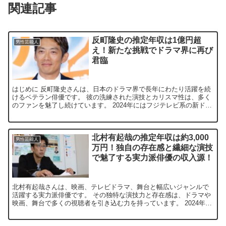
関連記事
反町隆史の推定年収は1億円超
男性芸能人
え！新たな挑戦でドラマ界に再び
君臨
はじめに 反町隆史さんは、日本のドラマ界で長年にわたり活躍を続
けるベテラン俳優です。 彼の洗練された演技とカリスマ性は、多く
のファンを魅了し続けています。 2024年にはフジテレビ系の新ドラ
マ『オクラ』でW主演を務め、 約20年ぶりにフジテ...
北村有起哉の推定年収は約3,000
男性芸能人
万円！独自の存在感と繊細な演技
で魅了する実力派俳優の収入源！
北村有起哉さんは、映画、テレビドラマ、舞台と幅広いジャンルで
活躍する実力派俳優です。 その独特な演技力と存在感は、ドラマや
映画、舞台で多くの視聴者を引き込む力を持っています。 2024年現
在も精力的に活動を続けており、最新作のテレビドラマや...