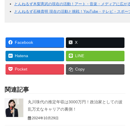
とんねるず木梨憲武の現在の活動！アート・音楽・メディアに広が
とんねるず石橋貴明 現在の活動と挑戦！YouTube・テレビ・スポ
Facebook
X
Hatena
LINE
Pocket
Copy
関連記事
丸川珠代の推定年収は3000万円！政治家としての波
乱万丈なキャリアの裏側！
2024年10月29日