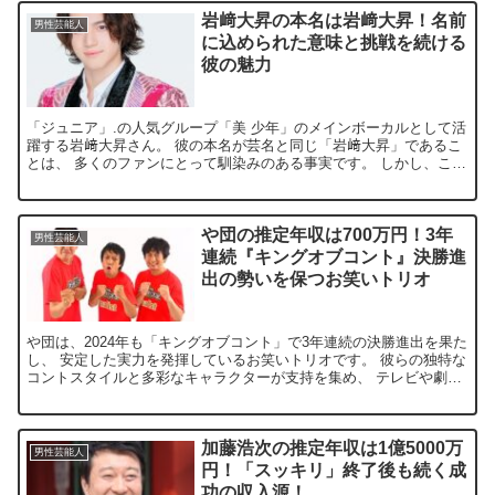
岩﨑大昇の本名は岩﨑大昇！名前
男性芸能人
に込められた意味と挑戦を続ける
彼の魅力
「ジュニア」.の人気グループ「美 少年」のメインボーカルとして活
躍する岩﨑大昇さん。 彼の本名が芸名と同じ「岩﨑大昇」であるこ
とは、 多くのファンにとって馴染みのある事実です。 しかし、この
名前にはどのような意味が込められているのでしょうか...
や団の推定年収は700万円！3年
男性芸能人
連続『キングオブコント』決勝進
出の勢いを保つお笑いトリオ
や団は、2024年も「キングオブコント」で3年連続の決勝進出を果た
し、 安定した実力を発揮しているお笑いトリオです。 彼らの独特な
コントスタイルと多彩なキャラクターが支持を集め、 テレビや劇場
での活動が増加しています。 今回は、や団の推定年...
加藤浩次の推定年収は1億5000万
男性芸能人
円！「スッキリ」終了後も続く成
功の収入源！