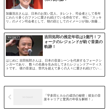
加藤浩次さんは、日本のお笑い芸人、タレント、司会者として長年
にわたり多くのファンに愛され続けている存在です。 特に「スッキ
リ」のメイン司会者として、朝の顔としてのイメージが強い加藤さ
んですが、2023年に番組が終了したことで、その後の活動や...
吉田拓郎の推定年収は1億円！フ
男性芸能人
ォークのレジェンドが紡ぐ音楽の
軌跡！
はじめに 吉田拓郎さんは、日本の音楽シーンを代表するフォークシ
ンガーであり、 数々の名曲を生み出してきたレジェンドアーティス
トです。 彼の音楽は、世代を超えて多くの人々に愛され続けていま
す。 2022年には音楽活動からの引退を発表し、 ファ...
「宇多田ヒカルの成功の秘密：彼女の音
楽キャリアと驚異の年収を解析！」