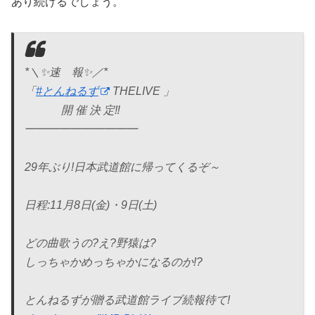
あり続けるでしょう。
*＼✨速 報✨／*
「
#とんねるず
THELIVE 」
開 催 決 定‼️
━━━━━━━━━━
29年ぶり!日本武道館に帰ってくるぞ～
日程:11月8日(金)・9日(土)
どの曲歌うの?え?野猿は?
しっちゃかめっちゃかになるのか!?
とんねるずが贈る武道館ライブ続報待て!