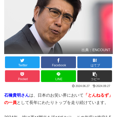
出典：ENCOUNT
Twitter
Facebook
はてブ
Pocket
LINE
コピー
2024.06.27
2024.09.27
石橋貴明さん
は、日本のお笑い界において
「とんねるず」
の一員
として長年にわたりトップを走り続けています。