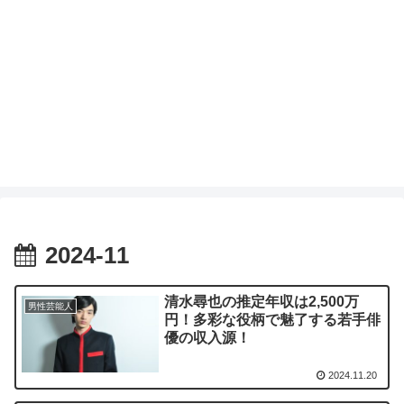
2024-11
清水尋也の推定年収は2,500万
男性芸能人
円！多彩な役柄で魅了する若手俳
優の収入源！
2024.11.20