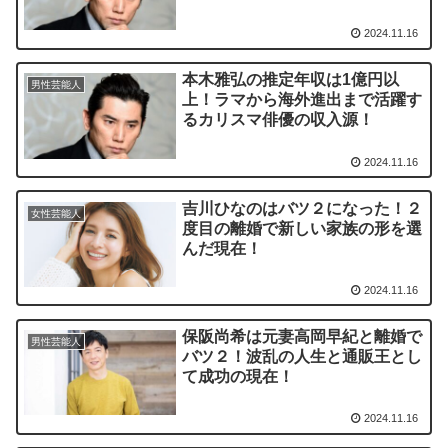
2024.11.16
本木雅弘の推定年収は1億円以
男性芸能人
上！ラマから海外進出まで活躍す
るカリスマ俳優の収入源！
2024.11.16
吉川ひなのはバツ２になった！２
女性芸能人
度目の離婚で新しい家族の形を選
んだ現在！
2024.11.16
保阪尚希は元妻高岡早紀と離婚で
男性芸能人
バツ２！波乱の人生と通販王とし
て成功の現在！
2024.11.16