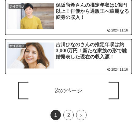
保阪尚希さんの推定年収は1億円
男性芸能人
以上！俳優から通販王へ華麗なる
転身の収入！
2024.11.16
吉川ひなのさんの推定年収は約
女性芸能人
3,000万円！新たな家族の形で離
婚発表した現在の収入源！
2024.11.16
次のページ
1
次
2
へ