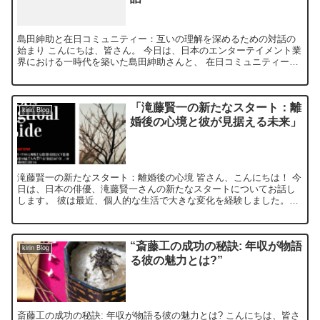
島田紳助と在日コミュニティー：互いの理解を深めるための対話の
始まり こんにちは、皆さん。 今日は、日本のエンターテイメント業
界における一時代を築いた島田紳助さんと、 在日コミュニティーと
の関係について話をしましょう。 島田さんは、その独特な...
「滝藤賢一の新たなスタート：離
kirin Blog
婚後の心境と彼が見据える未来」
滝藤賢一の新たなスタート：離婚後の心境 皆さん、こんにちは！ 今
日は、日本の俳優、滝藤賢一さんの新たなスタートについてお話し
します。 彼は最近、個人的な生活で大きな変化を経験しました。離
婚という困難な決断を経て、 新たな人生の章を開いていま...
“斎藤工の成功の秘訣: 年収が物語
kirin Blog
る彼の魅力とは?”
斎藤工の成功の秘訣: 年収が物語る彼の魅力とは? こんにちは、皆さ