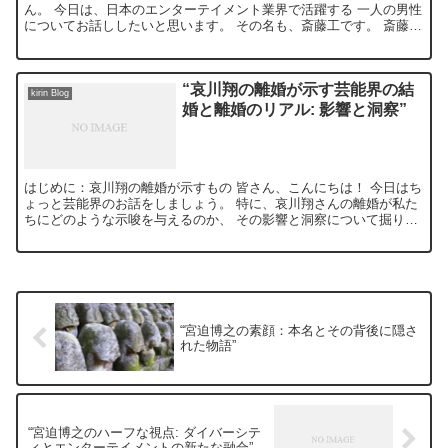
ん。 今日は、日本のエンターテイメント業界で活躍する 一人の男性
についてお話ししたいと思います。 その名も、斎藤工です。 斎藤工
とは? 彼は俳優、モデル、そして映画監督として...
“哀川翔の離婚が示す芸能界の結
kirin Blog
婚と離婚のリアル: 影響と洞察”
はじめに：哀川翔の離婚が示すもの 皆さん、こんにちは！ 今日はち
ょっと芸能界のお話をしましょう。 特に、哀川翔さんの離婚が私た
ちにどのような示唆を与えるのか、 その影響と洞察について掘り下
げていきます。 哀川翔さんと言えば、数多くの映画やド...
“宮迫博之の素顔：本名とその背後に隠さ
れた物語”
“宮迫博之のハーフな視点: ダイバーシテ
ィとエンターテイメントの新たな融合”