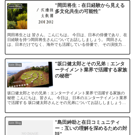
“岡田将生：在日経験から見える
kirin Blog
多文化共生の可能性”
岡田将生とは 皆さん、こんにちは。 今日は、日本の俳優であり、在
日経験を持つ岡田将生さんについてお話ししましょう。 岡田さん
は、日本だけでなく、海外でも活躍している俳優で、 その演技力は
高く評価されています。 岡田さんは、日本で生まれ育ちま...
“坂口健太郎とその兄弟：エンタ
kirin Blog
ーテイメント業界で活躍する家族
の秘密”
坂口健太郎とその兄弟：エンターテイメント業界で活躍する家族の
秘密 こんにちは、皆さん。 今日は、日本のエンターテイメント業界
で活躍する 坂口健太郎さんとその兄弟についてお話ししましょう。
坂口健太郎：俳優としての輝かしいキャリア 坂口健太郎...
“島田紳助と在日コミュニティ
kirin Blog
ー：互いの理解を深めるための対
話”