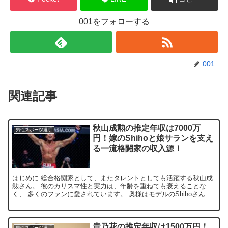
001をフォローする
001
関連記事
秋山成勲の推定年収は7000万
男性スポーツ選手
円！嫁のShihoと娘サランを支え
る一流格闘家の収入源！
はじめに 総合格闘家として、またタレントとしても活躍する秋山成
勲さん。 彼のカリスマ性と実力は、年齢を重ねても衰えることな
く、 多くのファンに愛されています。 奥様はモデルのShihoさん。
娘のサランちゃんも韓国と日本で芸能活動をして大人気...
貴乃花の推定年収は1500万円！