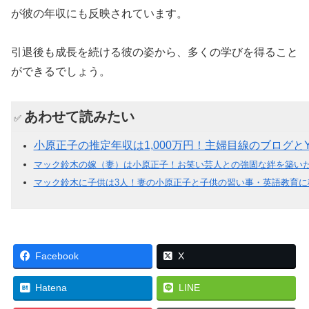
が彼の年収にも反映されています。
引退後も成長を続ける彼の姿から、多くの学びを得ること
ができるでしょう。
あわせて読みたい
✅
小原正子の推定年収は1,000万円！主婦目線のブログとY
マック鈴木の嫁（妻）は小原正子！お笑い芸人との強固な絆を築い
マック鈴木に子供は3人！妻の小原正子と子供の習い事・英語教育に
Facebook
X
Hatena
LINE