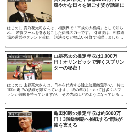
男性スポーツ選手
穏やかな日々を過ごす姿が話題に
はじめに 貴乃花光司さんは、相撲界で「平成の大横綱」として知ら
れ、 若貴ブームを巻き起こした伝説の力士です。 引退後は、相撲道
場の運営やタレント活動、 講演会など幅広い分野で活躍しました。
しかし、相撲協会を退職した後の彼の収入は どのよう...
山縣亮太の推定年収は1,000万
男性スポーツ選手
円！オリンピックで輝くスプリン
ターの秘密！
はじめに 山縣亮太さんは、日本を代表する陸上短距離選手で、 特に
100m走での活躍が際立っています。 彼の年収については多くのフ
ァンが興味を持っていますが、 その内訳はどのようになっているの
でしょうか。こ の記事では、山縣さんの年収の詳細と...
亀田和毅の推定年収は約5000万
男性スポーツ選手
円！3階級制覇へ挑戦する情熱が
彼を支える