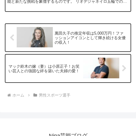
能と新たな挑戦を象徴するものです。 リオデジャネイロ五輪での金
メダル獲得を経て、 彼は新たなキャリアを歩む中で、ど...
萬田久子の推定年収は5,000万円！ファ
ッションアイコンとして輝き続ける女優
の収入！
マック鈴木の嫁（妻）は小原正子！お笑
い芸人との強固な絆を築いた夫婦の愛！
ホーム
男性スポーツ選手
Nina芸能ブログ