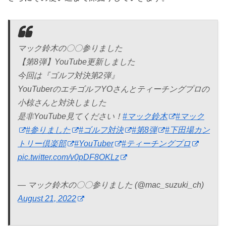
マック鈴木の〇〇参りました
【第8弾】YouTube更新しました
今回は『ゴルフ対決第2弾』
YouTuberのエチゴルフYOさんとティーチングプロの
小椋さんと対決しました
是非YouTube見てください！
#マック鈴木
#マック
#参りました
#ゴルフ対決
#第8弾
#下田場カン
トリー倶楽部
#YouTuber
#ティーチングプロ
pic.twitter.com/v0pDF8OKLz
— マック鈴木の〇〇参りました (@mac_suzuki_ch)
August 21, 2022