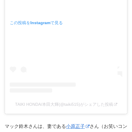
この投稿をInstagramで見る
TAIKI HONDA/本田大輝(@taiki515)がシェアした投稿
マック鈴木さんは、妻である
小原正子
さん（お笑いコン