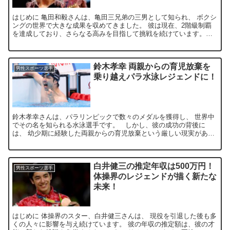
はじめに 亀田和毅さんは、亀田三兄弟の三男として知られ、 ボクシ
ングの世界で大きな成果を収めてきました。 彼は現在、2階級制覇
を達成しており、さらなる高みを目指して挑戦を続けています。
2024年には、3階級制覇を狙うために再び世界戦の舞台...
鈴木孝幸 両親からの育児放棄を
男性スポーツ選手
乗り越えパラ水泳レジェンドに！
鈴木孝幸さんは、パラリンピックで数々のメダルを獲得し、 世界中
でその名を知られる水泳選手です。 しかし、彼の成功の背後に
は、 幼少期に経験した両親からの育児放棄という厳しい現実があり
ます。 先天性四肢欠損症を抱えて生まれた鈴木さんは...
白井健三の推定年収は500万円！
男性スポーツ選手
体操界のレジェンドが描く新たな
未来！
はじめに 体操界のスター、白井健三さんは、 現役を引退した後も多
くの人々に影響を与え続けています。 彼の年収の推定額は、彼の才