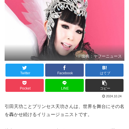
出典：ヤフーニュース
Twitter
Facebook
はてブ
Pocket
LINE
コピー
2024.10.24
引田天功ことプリンセス天功さんは、世界を舞台にその名
を轟かせ続けるイリュージョニストです。