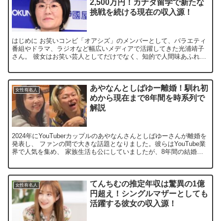
2,500万円！カナダ留学で新たな
挑戦を続ける現在の収入源！
はじめに お笑いコンビ「オアシズ」のメンバーとして、バラエティ
番組やドラマ、ラジオなど幅広いメディアで活躍してきた光浦靖子
さん。 彼女はお笑い芸人としてだけでなく、知的で人間味あふれる
トークや手芸の才能など、多彩な一面を持つことでも知られて...
あやなんとしばゆー離婚！馴れ初
女性有名人
めから現在まで8年間を時系列で
解説
2024年にYouTuberカップルのあやなんさんとしばゆーさんが離婚を
発表し、 ファンの間で大きな話題となりました。彼らはYouTube業
界で人気を集め、 家族生活も公にしていましたが、8年間の結婚生
活を経て、 それぞれの道を選ぶことを決...
てんちむの推定年収は驚異の1億
女性有名人
円超え！シングルマザーとしても
活躍する彼女の収入源！