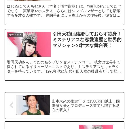
はじめに てんちむさん（本名：橋本甜歌）は、YouTuberとしてだけ
でなく、 実業家やホステス、さらにはシングルマザーとしても活躍
する多才な人物です。 豊胸手術による炎上からの復帰後、彼女は
様々な分野で再び注目を集めています。 そんな彼女...
引田天功は結婚しておらず独身！
女性有名人
ミステリアスな恋愛遍歴と世界的
マジシャンの壮大な舞台裏！
引田天功さん、またの名をプリンセス・テンコー。 彼女は世界中で
愛されているイリュージョニストであり、ミステリアスなキャラク
ターを持っています。 1970年代に初代引田天功の後継者として登場
し、華麗なイリュージョンで観客を魅了し続けている彼女...
山本未來の推定年収は1500万円以上！国
際派女優とプロデュース業で活躍する現
在の収入！