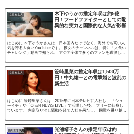
木下ゆうかの推定年収は約5億
女性有名人
円！フードファイターとしての驚
異的な実力と国際的な人気が影響
はじめに 木下ゆうかさんは、日本国内だけでなく、海外でも高い人
気を誇る大食いYouTuberです。 彼女のチャンネルは、特に「大食い
チャレンジ」動画で知られ、 アジア全体で多くのファンを獲得して
います。 最近では、活動を一時休止していたこと...
笹崎里菜の推定年収は1,500万
女性有名人
円！中丸雄一との電撃婚と波乱の
新生活
はじめに 笹崎里菜さんは、2015年に日本テレビに入社し、 「シュ
ーイチ」や「Oha!4 NEWS LIVE」で活躍した後、 フリーに転身し
ています。 内定取り消し騒動を経て入社を果たし、 困難を乗り越え
てキャリアを築いてきました。 202...
光浦靖子さんの推定年収は約
女性有名人