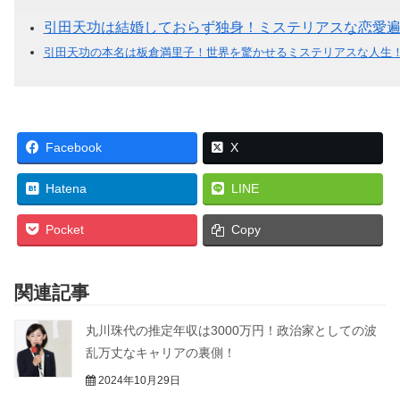
引田天功は結婚しておらず独身！ミステリアスな恋愛
引田天功の本名は板倉満里子！世界を驚かせるミステリアスな人生
Facebook
X
Hatena
LINE
Pocket
Copy
関連記事
丸川珠代の推定年収は3000万円！政治家としての波
乱万丈なキャリアの裏側！
2024年10月29日