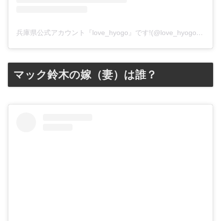
兵庫県公式アカウント『love_hyogo』です!(@love_hyogo)がシェアした投稿
マック鈴木の嫁（妻）は誰？