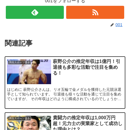
001をフォローする
001
関連記事
萩野公介の推定年収は1億円！引
男性スポーツ選手
退後も多彩な活動で注目を集め
る！
はじめに 萩野公介さんは、リオ五輪で金メダルを獲得した元競泳選
手として知られています。 引退後も様々な活動を通じて注目を集め
ていますが、 その年収はどのように構成されているのでしょうか。
この記事では、萩野さんの年収について詳しく探っていき...
貴闘力の推定年収は1,000万円
男性スポーツ選手
超！元力士の実業家として成功し
た理由とは？