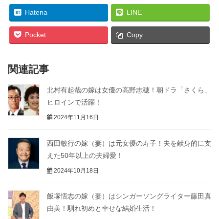
Hatena
LINE
Pocket
Copy
関連記事
北村有起哉の嫁は女優の高野志穂！朝ドラ「さくら」
ヒロインで活躍！
2024年11月16日
西田敏行の嫁（妻）は元女優の寿子！夫を献身的に支
えた50年以上の夫婦愛！
2024年10月18日
飯塚悟志の嫁（妻）はシンガーソングライター藤田真
由美！馴れ初めと幸せな結婚生活！