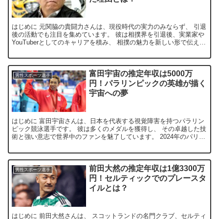
はじめに 元関脇の貴闘力さんは、現役時代の実力のみならず、 引退
後の活動でも注目を集めています。 彼は相撲界を引退後、実業家や
YouTuberとしてのキャリアを積み、 相撲の魅力を新しい形で伝える
ことに尽力しています。 特に、彼の運営するY...
富田宇宙の推定年収は5000万
男性スポーツ選手
円！パラリンピックの英雄が描く
宇宙への夢
はじめに 富田宇宙さんは、日本を代表する視覚障害を持つパラリン
ピック競泳選手です。 彼は多くのメダルを獲得し、 その卓越した技
術と強い意志で世界中のファンを魅了しています。 2024年のパリパ
ラリンピックでも、400m自由形で銅メダルを獲得...
前田大然の推定年収は1億3300万
男性スポーツ選手
円！セルティックでのプレースタ
イルとは？
はじめに 前田大然さんは、 スコットランドの名門クラブ、セルティ