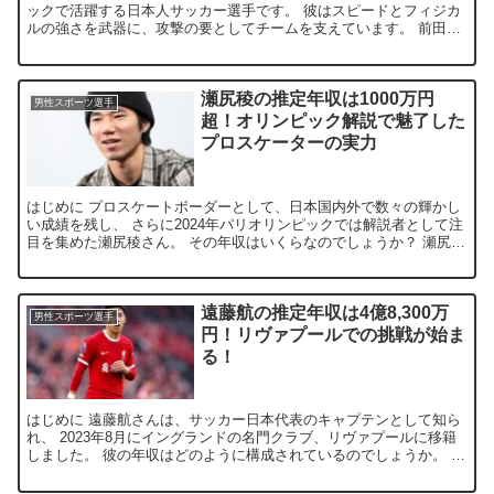
ックで活躍する日本人サッカー選手です。 彼はスピードとフィジカ
ルの強さを武器に、攻撃の要としてチームを支えています。 前田さ
んは、2021年にセルティックに加入し、瞬く間にその...
瀬尻稜の推定年収は1000万円
男性スポーツ選手
超！オリンピック解説で魅了した
プロスケーターの実力
はじめに プロスケートボーダーとして、日本国内外で数々の輝かし
い成績を残し、 さらに2024年パリオリンピックでは解説者として注
目を集めた瀬尻稜さん。 その年収はいくらなのでしょうか？ 瀬尻稜
さんの年収はいくら？ 瀬尻稜さんの推定年収は10...
遠藤航の推定年収は4億8,300万
男性スポーツ選手
円！リヴァプールでの挑戦が始ま
る！
はじめに 遠藤航さんは、サッカー日本代表のキャプテンとして知ら
れ、 2023年8月にイングランドの名門クラブ、リヴァプールに移籍
しました。 彼の年収はどのように構成されているのでしょうか。 こ
の記事では、遠藤航さんの年収の内訳を詳しく見てい...