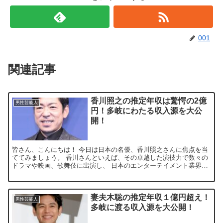
001
関連記事
香川照之の推定年収は驚愕の2億
男性芸能人
円！多岐にわたる収入源を大公
開！
皆さん、こんにちは！ 今日は日本の名優、香川照之さんに焦点を当
ててみましょう。 香川さんといえば、その卓越した演技力で数々の
ドラマや映画、歌舞伎に出演し、 日本のエンターテイメント業界に
欠かせない存在ですよね。 そんな彼の年収がどのくらいな...
妻夫木聡の推定年収１億円超え！
男性芸能人
多岐に渡る収入源を大公開！