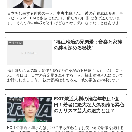
日本を代表する俳優の一人、妻夫木聡さん。 彼の存在感は映画、テ
レビドラマ、CMと多岐にわたり、私たちの日常に溶け込んでいま
す。 そんな彼の年収がどれほどなのか、気になったことはありませ
んか？ 今回は、そんな妻夫木聡さんの年収に迫ります！ 妻...
“福山雅治の兄弟愛：音楽と家族
男性芸能人
の絆を深める秘訣”
福山雅治の兄弟愛：音楽と家族の絆を深める秘訣 こんにちは、皆さ
ん。 今日は、日本の音楽界を牽引する一人、福山雅治さんについて
お話ししましょう。 彼の音楽はもちろん、彼の家族との絆について
も触れていきます。 さて、始めましょうか。 福山雅治の...
EXIT兼近大樹の推定年収は1億
男性芸能人
円！若者に絶大な人気を誇る異色
のカリスマ芸人の魅力とは？
EXITの兼近大樹さんは、2024年も変わらずお笑い界で活躍を続ける