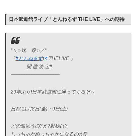
日本武道館ライブ「とんねるず THE LIVE」への期待
*＼✨速 報✨／*
「
#とんねるず
THELIVE 」
開 催 決 定‼️
━━━━━━━━━━
29年ぶり!日本武道館に帰ってくるぞ～
日程:11月8日(金)・9日(土)
どの曲歌うの?え?野猿は?
しっちゃかめっちゃかになるのか!?