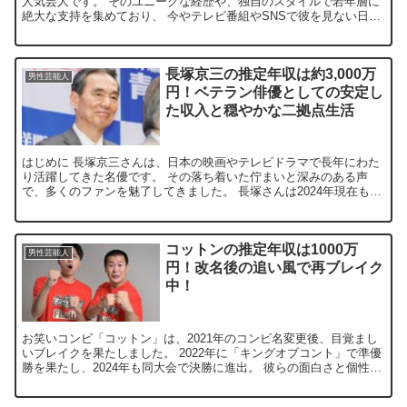
人気芸人です。 そのユニークな経歴や、独自のスタイルで若年層に
絶大な支持を集めており、 今やテレビ番組やSNSで彼を見ない日は
ありません。 そんな彼の年収が1億円に達してい...
長塚京三の推定年収は約3,000万
男性芸能人
円！ベテラン俳優としての安定し
た収入と穏やかな二拠点生活
はじめに 長塚京三さんは、日本の映画やテレビドラマで長年にわた
り活躍してきた名優です。 その落ち着いた佇まいと深みのある声
で、多くのファンを魅了してきました。 長塚さんは2024年現在も、
映画やドラマへの出演を続けており、 俳優としての活動...
コットンの推定年収は1000万
男性芸能人
円！改名後の追い風で再ブレイク
中！
お笑いコンビ「コットン」は、2021年のコンビ名変更後、目覚まし
いブレイクを果たしました。 2022年に「キングオブコント」で準優
勝を果たし、2024年も同大会で決勝に進出。 彼らの面白さと個性は
多くの視聴者を引きつけ、収入も急増しています...