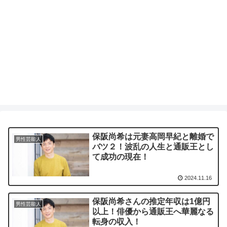
保阪尚希は元妻高岡早紀と離婚で
男性芸能人
バツ２！波乱の人生と通販王とし
て成功の現在！
2024.11.16
保阪尚希さんの推定年収は1億円
男性芸能人
以上！俳優から通販王へ華麗なる
転身の収入！