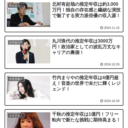
北村有起哉の推定年収は約3,000
男性芸能人
万円！独自の存在感と繊細な演技
で魅了する実力派俳優の収入源！
2024.11.16
丸川珠代の推定年収は3000万
女性政治家
円！政治家としての波乱万丈なキ
ャリアの裏側！
2024.10.29
竹内まりやの推定年収は4億円超
女性芸能人
え！音楽の世界で未だに輝くレジ
ェンド！
2024.10.29
千秋の推定年収は1億円！フリー
女性芸能人
転向で新たな挑戦に期待高まる！