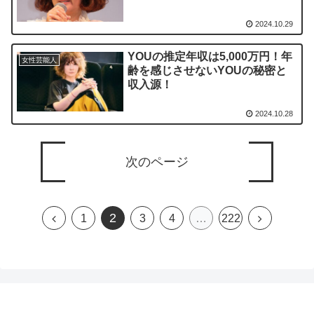
2024.10.29
YOUの推定年収は5,000万円！年
女性芸能人
齢を感じさせないYOUの秘密と
収入源！
2024.10.28
次のページ
2
前
次
1
3
4
…
222
へ
へ