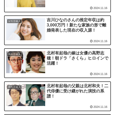
2024.11.16
吉川ひなのさんの推定年収は約
女性芸能人
3,000万円！新たな家族の形で離
婚発表した現在の収入源！
2024.11.16
北村有起哉の嫁は女優の高野志
男性芸能人
穂！朝ドラ「さくら」ヒロインで
活躍！
2024.11.16
北村有起哉の父親は北村和夫！二
男性芸能人
代俳優に受け継がれた演技の系
譜！
2024.11.16