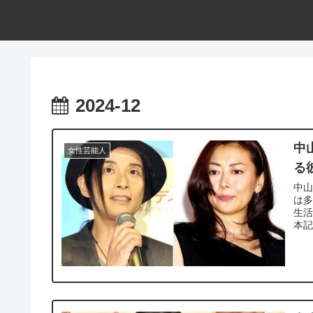
2024-12
中
女性芸能人
る
中山
は
生活
本記