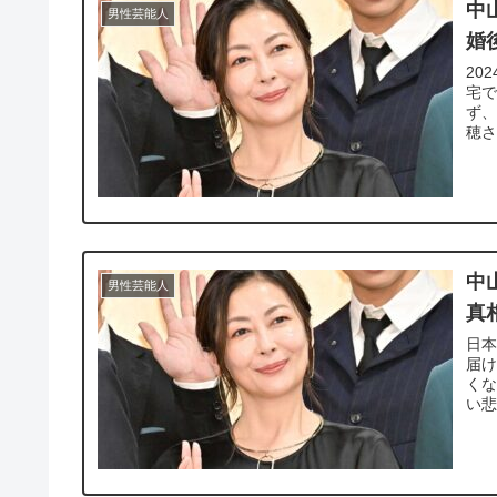
中
男性芸能人
婚
20
宅で
ず、
穂さ
中
男性芸能人
真
日
届け
く
い悲