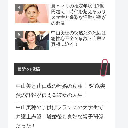
夏木マリの推定年収は1億
円超え！時代を超えるカリ
スマ性と多彩な活動が稼ぎ
の源泉
中山美穂の突然死の死因は
急性心不全？事故？自殺？
真相に迫る！
最近の投稿
中山美と辻仁成の離婚の真相！ 54歳突
然の訃報が伝える彼女の人生！
中山美穂の子供はフランスの大学生で
弁護士志望！離婚後も良好な親子関係
だった！