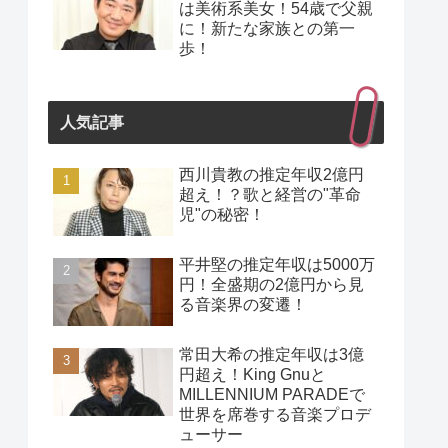
は美術系美女！54歳で父親
に！新たな家族との第一
歩！
人気記事
西川貴教の推定年収2億円
超え！？歌と経営の"革命
児"の秘密！
平井堅の推定年収は5000万
円！全盛期の2億円から見
る音楽界の変遷！
常田大希の推定年収は3億
円超え！King Gnuと
MILLENNIUM PARADEで
世界を席巻する音楽プロデ
ューサー