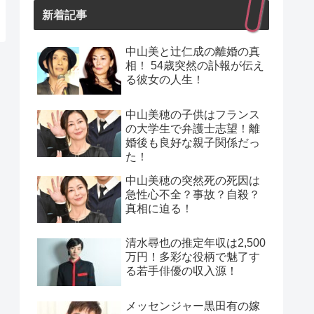
新着記事
中山美と辻仁成の離婚の真
相！ 54歳突然の訃報が伝え
る彼女の人生！
中山美穂の子供はフランス
の大学生で弁護士志望！離
婚後も良好な親子関係だっ
た！
中山美穂の突然死の死因は
急性心不全？事故？自殺？
真相に迫る！
清水尋也の推定年収は2,500
万円！多彩な役柄で魅了す
る若手俳優の収入源！
メッセンジャー黒田有の嫁