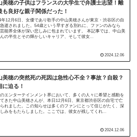
山美穂の子供はフランスの大学生で弁護士志望！離
後も良好な親子関係だった！
24年12月6日、女優であり歌手の中山美穂さんが東京・渋谷区の自
急逝されました。54歳という早すぎる別れに、ファンのみなら
芸能界全体が深い悲しみに包まれています。 本記事では、中山美
んの半生とその輝かしいキャリア、そして彼女...
2024.12.06
山美穂の突然死の死因は急性心不全？事故？自殺？
相に迫る！
本のエンターテインメント界において、多くの人々に希望と感動を
てきた中山美穂さんが、本日12月6日、東京都渋谷区の自宅で亡
なられました。この知らせは多くのファンにとって信じがたく、深
しみをもたらしました。ここでは、彼女が残してくれ...
2024.12.06