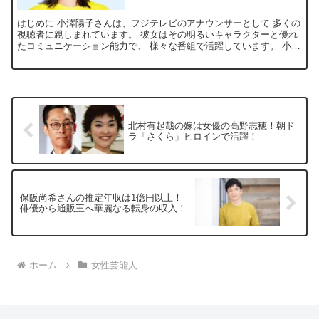
はじめに 小澤陽子さんは、フジテレビのアナウンサーとして 多くの
視聴者に親しまれています。 彼女はその明るいキャラクターと優れ
たコミュニケーション能力で、 様々な番組で活躍しています。 小澤
さんは、ニュース番組やバラエティ番組、さらにはイベ...
北村有起哉の嫁は女優の高野志穂！朝ド
ラ「さくら」ヒロインで活躍！
保阪尚希さんの推定年収は1億円以上！
俳優から通販王へ華麗なる転身の収入！
ホーム
女性芸能人