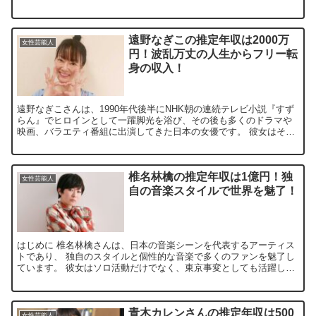
です。 最近では、SNSを通じて彼女の魅力を発信し、...
遠野なぎこの推定年収は2000万
女性芸能人
円！波乱万丈の人生からフリー転
身の収入！
遠野なぎこさんは、1990年代後半にNHK朝の連続テレビ小説『すず
らん』でヒロインとして一躍脚光を浴び、その後も多くのドラマや
映画、バラエティ番組に出演してきた日本の女優です。 彼女はその
独特なキャラクターと鋭いトーク力でバラエティでも重宝...
椎名林檎の推定年収は1億円！独
女性芸能人
自の音楽スタイルで世界を魅了！
はじめに 椎名林檎さんは、日本の音楽シーンを代表するアーティス
トであり、 独自のスタイルと個性的な音楽で多くのファンを魅了し
ています。 彼女はソロ活動だけでなく、東京事変としても活躍し、
幅広いジャンルでその才能を発揮しています。 そんな椎...
青木カレンさんの推定年収は500
女性芸能人