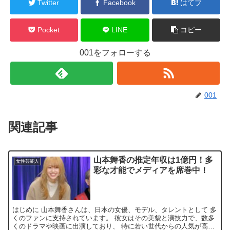
Twitter
Facebook
はてブ
Pocket
LINE
コピー
001をフォローする
001
関連記事
山本舞香の推定年収は1億円！多
女性芸能人
彩な才能でメディアを席巻中！
はじめに 山本舞香さんは、日本の女優、モデル、タレントとして 多
くのファンに支持されています。 彼女はその美貌と演技力で、数多
くのドラマや映画に出演しており、 特に若い世代からの人気が高い