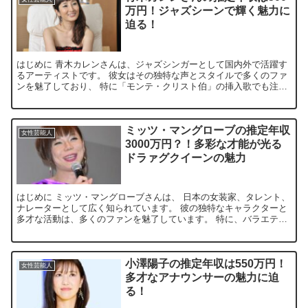
万円！ジャズシーンで輝く魅力に
迫る！
はじめに 青木カレンさんは、ジャズシンガーとして国内外で活躍す
るアーティストです。 彼女はその独特な声とスタイルで多くのファ
ンを魅了しており、 特に「モンテ・クリスト伯」の挿入歌でも注目
を集めました。 青木さんは、音楽だけでなく、アートやフ...
ミッツ・マングローブの推定年収
女性芸能人
3000万円？！多彩な才能が光る
ドラァグクイーンの魅力
はじめに ミッツ・マングローブさんは、 日本の女装家、タレント、
ナレーターとして広く知られています。 彼の独特なキャラクターと
多才な活動は、多くのファンを魅了しています。 特に、バラエティ
番組や音楽活動での活躍が目立ちます。 そんなミッツ・...
小澤陽子の推定年収は550万円！
女性芸能人
多才なアナウンサーの魅力に迫
る！