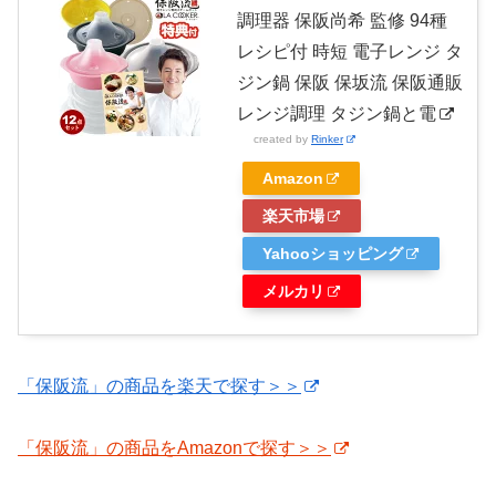
調理器 保阪尚希 監修 94種
レシピ付 時短 電子レンジ タ
ジン鍋 保阪 保坂流 保阪通販
レンジ調理 タジン鍋と電
created by
Rinker
Amazon
楽天市場
Yahooショッピング
メルカリ
「保阪流」の商品を
楽天で探す＞＞
「保阪流」の商品をAmazon
で探す＞＞