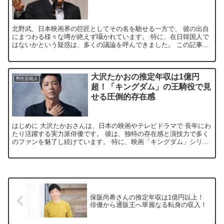
北野武、日本映画界の巨匠としてその名を馳せる一方で、 彼の出自
にまつわる様々な噂が絶えず囁かれています。 特に、在日韓国人で
はないかという疑惑は、多くの議論を呼んできました。 この記事で
は、その真実に迫ります。 北野武は在日韓国人なの？ 北...
大沢たかおの推定年収は1億円
男性芸能人
超！「キングダム」の王騎役で見
せる圧倒的存在感
はじめに 大沢たかおさんは、日本の映画やテレビドラマで 長年にわ
たり活躍する実力派俳優です。 彼は、独特の存在感と演技力で多く
のファンを魅了し続けています。 特に、映画「キングダム」シリー
ズでの王騎役は、 その圧倒的な存在感で 観客を惹きつ...
保阪尚希さんの推定年収は1億円以上！
俳優から通販王へ華麗なる転身の収入！