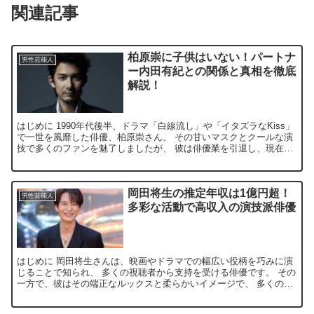
関連記事
柏原崇に子供はいない！パートナ
男性芸能人
ー内田有紀との関係と真相を徹底
解説！
はじめに 1990年代後半、ドラマ「白線流し」や「イタズラなKiss」
で一世を風靡した俳優、柏原崇さん。 その甘いマスクとクールな演
技で多くのファンを魅了しましたが、 彼は俳優業を引退し、現在は
女優の内田有紀さんのマネージャーとして活動して...
岡田将生の推定年収は1億円超！
男性芸能人
多彩な活動で高収入の演技派俳優
はじめに 岡田将生さんは、映画やドラマでの幅広い役柄を巧みに演
じることで知られ、 多くの視聴者から支持を受ける俳優です。 その
一方で、彼はその端正なルックスと柔らかいイメージで、 多くの
CMにも引っ張りだこです。 安定した演技力と幅広い役柄...