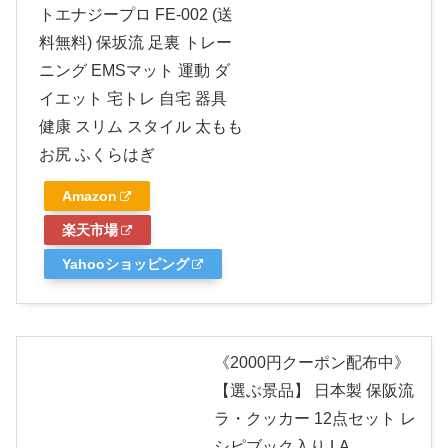
トエナジープロ FE-002 (送
料無料) 保坂流 足裏 トレー
ニング EMSマット 運動 ダ
イエット 宅トレ 自宅 器具
健康 スリム スタイル 太もも
お尻 ふくらはぎ
Amazon
楽天市場
Yahooショッピング
《2000円クーポン配布中》
【選ぶ景品】 日本製 保阪流
ラ・クッカー 12点セット レ
シピブック入り LA