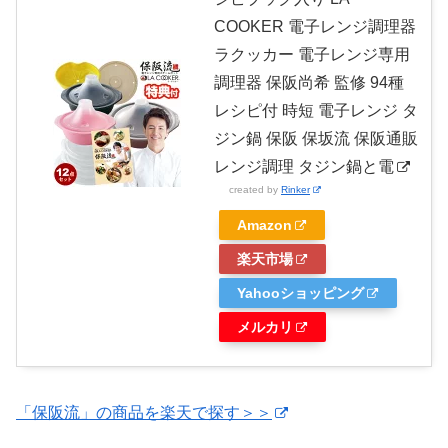
COOKER 電子レンジ調理器
ラクッカー 電子レンジ専用
調理器 保阪尚希 監修 94種
レシピ付 時短 電子レンジ タ
ジン鍋 保阪 保坂流 保阪通販
レンジ調理 タジン鍋と電
created by
Rinker
Amazon
楽天市場
Yahooショッピング
メルカリ
「保阪流」の商品を
楽天で探す＞＞