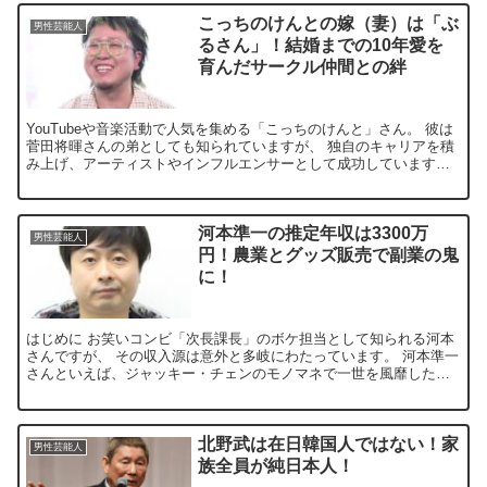
こっちのけんとの嫁（妻）は「ぶ
男性芸能人
るさん」！結婚までの10年愛を
育んだサークル仲間との絆
YouTubeや音楽活動で人気を集める「こっちのけんと」さん。 彼は
菅田将暉さんの弟としても知られていますが、 独自のキャリアを積
み上げ、アーティストやインフルエンサーとして成功しています。
そんなこっちのけんとさんが2024年2月14日、...
河本準一の推定年収は3300万
男性芸能人
円！農業とグッズ販売で副業の鬼
に！
はじめに お笑いコンビ「次長課長」のボケ担当として知られる河本
さんですが、 その収入源は意外と多岐にわたっています。 河本準一
さんといえば、ジャッキー・チェンのモノマネで一世を風靡したお
笑い芸人です。 しかし、彼の収入源はお笑いだけではあり...
北野武は在日韓国人ではない！家
男性芸能人
族全員が純日本人！