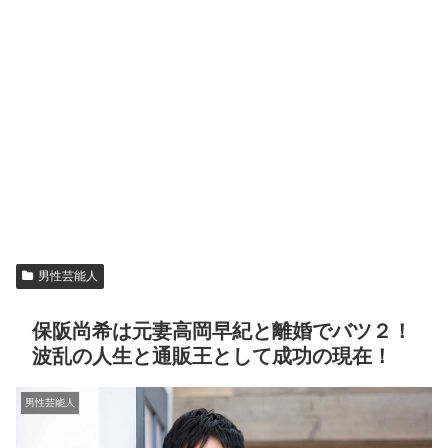
男性芸能人
保阪尚希は元妻高岡早紀と離婚でバツ２！
波乱の人生と通販王として成功の現在！
男性芸能人