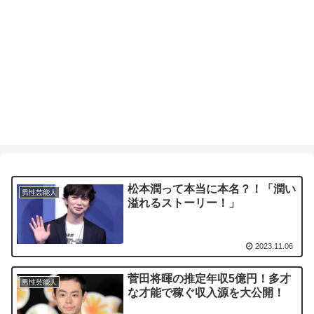
松本潤って本当に本名？！「潤い
男性芸能人
溢れるストーリー！」
2023.11.06
菅田将暉の推定年収5億円！多才
男性芸能人
な才能で稼ぐ収入源を大公開！