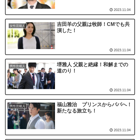
2023.11.04
吉田羊の父親は牧師！CMでも共
女性芸能人
演した！
2023.11.04
堺雅人 父親と絶縁！和解までの
男性芸能人
道のり！
2023.11.04
福山雅治 プリンスからパパへ！
男性芸能人
新たなる旅立ち！
2023.11.04