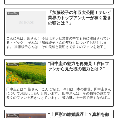
「加藤綾子の年収大公開！テレビ
kirin Blog
業界のトップアンカーが稼ぐ驚き
の額とは？」
こんにちは、皆さん！ 今日はテレビ業界の中でも特に注目されてい
るトピック、 それは「加藤綾子さんの年収」についてお話ししま
す。 加藤綾子さんは、その美貌と聡明さで多くのファンを魅了して
いるトップアンカーですが、 彼女がどれだけ稼いでいるのか...
“田中圭の魅力を再発見！在日フ
kirin Blog
ァンから見た彼の魅力とは？”
田中圭とは？ 皆さん、こんにちは。 今日は日本の俳優、田中圭さん
についてお話ししたいと思います。 田中さんは、その独特の魅力で
多くのファンを惹きつけています。 彼の魅力を一言で表すならば、
それは「自然体」。 彼の演技は自然で、観ているこちら...
“上戸彩の離婚説浮上？真相を徹
kirin Blog