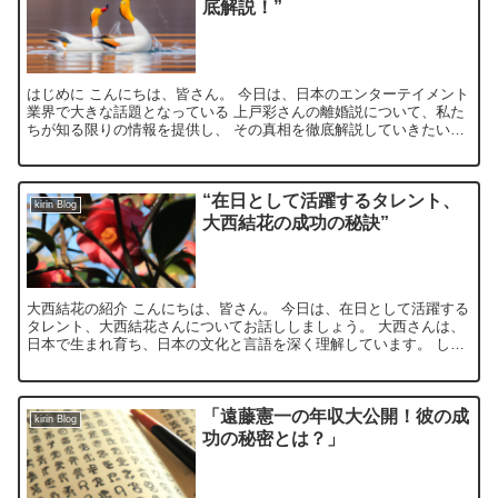
底解説！”
はじめに こんにちは、皆さん。 今日は、日本のエンターテイメント
業界で大きな話題となっている 上戸彩さんの離婚説について、私た
ちが知る限りの情報を提供し、 その真相を徹底解説していきたいと
思います。 上戸彩とは まず初めに、上戸彩さんについ...
“在日として活躍するタレント、
kirin Blog
大西結花の成功の秘訣”
大西結花の紹介 こんにちは、皆さん。 今日は、在日として活躍する
タレント、大西結花さんについてお話ししましょう。 大西さんは、
日本で生まれ育ち、日本の文化と言語を深く理解しています。 しか
し、彼女のルーツは韓国にあります。そのため、彼女は日...
「遠藤憲一の年収大公開！彼の成
kirin Blog
功の秘密とは？」