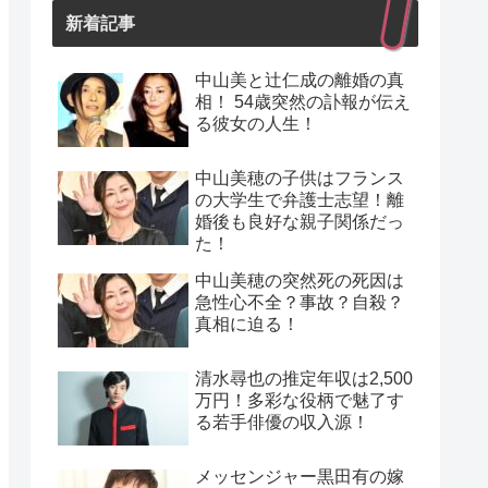
新着記事
中山美と辻仁成の離婚の真
相！ 54歳突然の訃報が伝え
る彼女の人生！
中山美穂の子供はフランス
の大学生で弁護士志望！離
婚後も良好な親子関係だっ
た！
中山美穂の突然死の死因は
急性心不全？事故？自殺？
真相に迫る！
清水尋也の推定年収は2,500
万円！多彩な役柄で魅了す
る若手俳優の収入源！
メッセンジャー黒田有の嫁