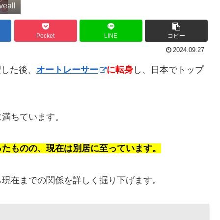
eall
Pocket
LINE
コピー
2024.09.27
躍した後、
オートレーサー
に転身
し、日本でトップ
に満ちています。
ったものの、現在は別居に至っています。
ら現在までの関係を詳しく掘り下げます。