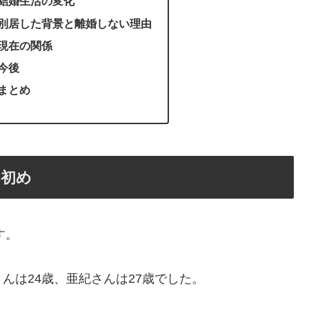
結婚生活の変化
別居した背景と離婚しない理由
現在の関係
今後
まとめ
れ初め
す。
は24歳、亜紀さんは27歳でした​
。