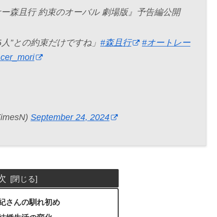
サー森且行 約束のオーバル 劇場版』予告編公開
5人”との約束だけですね」
#森且行
#オートレー
cer_mori
TimesN)
September 24, 2024
次
紀さんの馴れ初め