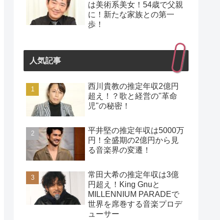
は美術系美女！54歳で父親
に！新たな家族との第一
歩！
人気記事
西川貴教の推定年収2億円
超え！？歌と経営の"革命
児"の秘密！
平井堅の推定年収は5000万
円！全盛期の2億円から見
る音楽界の変遷！
常田大希の推定年収は3億
円超え！King Gnuと
MILLENNIUM PARADEで
世界を席巻する音楽プロデ
ューサー