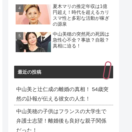
夏木マリの推定年収は1億
円超え！時代を超えるカリ
スマ性と多彩な活動が稼ぎ
の源泉
中山美穂の突然死の死因は
急性心不全？事故？自殺？
真相に迫る！
最近の投稿
中山美と辻仁成の離婚の真相！ 54歳突
然の訃報が伝える彼女の人生！
中山美穂の子供はフランスの大学生で
弁護士志望！離婚後も良好な親子関係
だった！