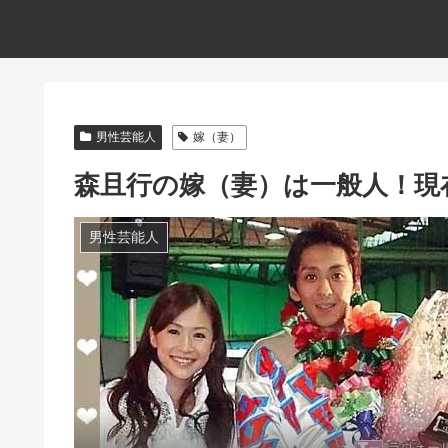
男性芸能人
嫁（妻）
森且行の嫁（妻）は一般人！現
男性芸能人