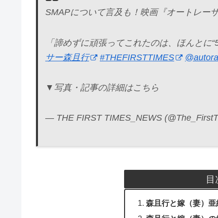
SMAPについて言及も！映画『オートレー
「諦めずに頑張ってこれたのは、ほんとに“
サー森且行
#THEFIRSTTIMES
@autora
▼写真・記事の詳細はこちら
— THE FIRST TIMES_NEWS (@The_First
目
森且行と嫁（妻）亜