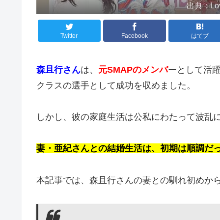
出典：Lov
Twitter
Facebook
はてブ
森且行さん
は、
元SMAPのメンバ
ーとして活
クラスの選手として成功を収めました。
しかし、彼の家庭生活は公私にわたって波乱
妻・亜紀さんとの結婚生活は、初期は順調だ
本記事では、森且行さんの妻との馴れ初めか