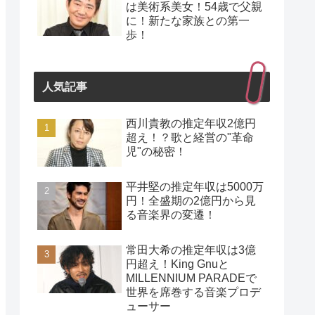
は美術系美女！54歳で父親
に！新たな家族との第一
歩！
人気記事
西川貴教の推定年収2億円
超え！？歌と経営の"革命
児"の秘密！
平井堅の推定年収は5000万
円！全盛期の2億円から見
る音楽界の変遷！
常田大希の推定年収は3億
円超え！King Gnuと
MILLENNIUM PARADEで
世界を席巻する音楽プロデ
ューサー