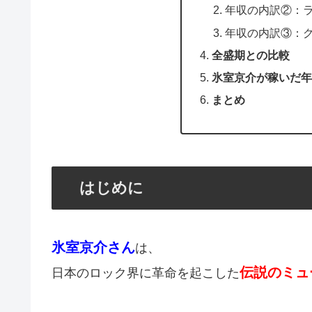
年収の内訳②：
年収の内訳③：
全盛期との比較
氷室京介が稼いだ年
まとめ
はじめに
氷室京介さん
は、
伝説のミュ
日本のロック界に革命を起こした