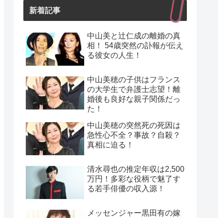
新着記事
中山美と辻仁成の離婚の真
相！ 54歳突然の訃報が伝え
る彼女の人生！
中山美穂の子供はフランス
の大学生で弁護士志望！離
婚後も良好な親子関係だっ
た！
中山美穂の突然死の死因は
急性心不全？事故？自殺？
真相に迫る！
清水尋也の推定年収は2,500
万円！多彩な役柄で魅了す
る若手俳優の収入源！
メッセンジャー黒田有の嫁