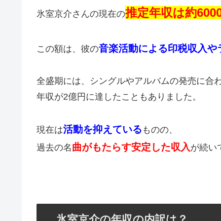
推定年収は約600
氷室京介さんの現在の
音楽活動による印税収入や
この額は、彼の
全盛期には、シングルやアルバムの発売に合
年収が2億円に達したこともありました。
活動を抑えている
現在は
ものの、
曲がもたらす安定した収入
過去の名
が続い
氷室京介の年収の内訳は？