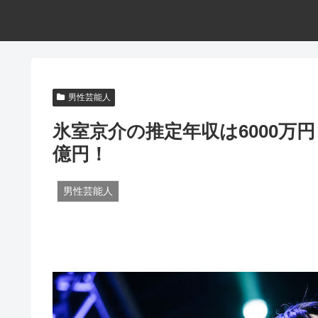
男性芸能人
氷室京介の推定年収は6000万
億円！
男性芸能人