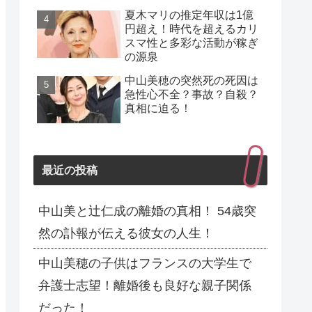
夏木マリの推定年収は1億
円超え！時代を超えるカリ
スマ性と多彩な活動が稼ぎ
の源泉
中山美穂の突然死の死因は
急性心不全？事故？自殺？
真相に迫る！
最近の投稿
中山美と辻仁成の離婚の真相！ 54歳突
然の訃報が伝える彼女の人生！
中山美穂の子供はフランスの大学生で
弁護士志望！離婚後も良好な親子関係
だった！