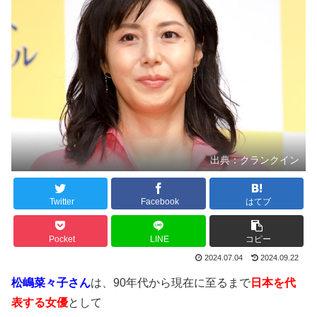
出典：クランクイン
Twitter
Facebook
はてブ
Pocket
LINE
コピー
2024.07.04
2024.09.22
松嶋菜々子さん
は、90年代から現在に至るまで
日本を代
表する女優
として