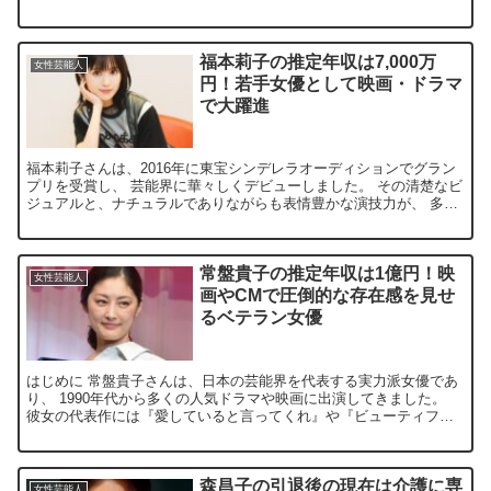
るいキャラクターと高いスキルで多くのファンを魅了...
福本莉子の推定年収は7,000万
女性芸能人
円！若手女優として映画・ドラマ
で大躍進
福本莉子さんは、2016年に東宝シンデレラオーディションでグラン
プリを受賞し、 芸能界に華々しくデビューしました。 その清楚なビ
ジュアルと、ナチュラルでありながらも表情豊かな演技力が、 多く
のファンや業界関係者の注目を集めています。 彼女は...
常盤貴子の推定年収は1億円！映
女性芸能人
画やCMで圧倒的な存在感を見せ
るベテラン女優
はじめに 常盤貴子さんは、日本の芸能界を代表する実力派女優であ
り、 1990年代から多くの人気ドラマや映画に出演してきました。
彼女の代表作には『愛していると言ってくれ』や『ビューティフル
ライフ』があり、 長年にわたって幅広い世代から愛され...
森昌子の引退後の現在は介護に専
女性芸能人