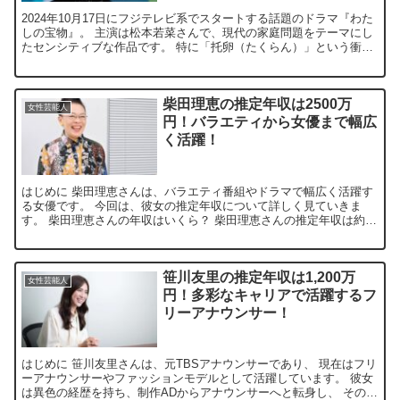
2024年10月17日にフジテレビ系でスタートする話題のドラマ『わた
しの宝物』。 主演は松本若菜さんで、現代の家庭問題をテーマにし
たセンシティブな作品です。 特に「托卵（たくらん）」という衝撃
的なテーマを扱い、 夫婦関係や家族の絆に迫る大人...
柴田理恵の推定年収は2500万
女性芸能人
円！バラエティから女優まで幅広
く活躍！
はじめに 柴田理恵さんは、バラエティ番組やドラマで幅広く活躍す
る女優です。 今回は、彼女の推定年収について詳しく見ていきま
す。 柴田理恵さんの年収はいくら？ 柴田理恵さんの推定年収は約
2500万円です。 これは日本人の平均年収の約6倍にもな...
笹川友里の推定年収は1,200万
女性芸能人
円！多彩なキャリアで活躍するフ
リーアナウンサー！
はじめに 笹川友里さんは、元TBSアナウンサーであり、 現在はフリ
ーアナウンサーやファッションモデルとして活躍しています。 彼女
は異色の経歴を持ち、制作ADからアナウンサーへと転身し、 その明