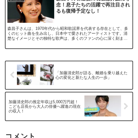
念！息子たちの活躍で再注目され
るも復帰予定なし！
森昌子さんは、1970年代から昭和歌謡界を代表する存在として、多
くのヒット曲を生み出し、日本中で愛されたアーティストです。清
楚なイメージとその独特な歌声は、多くのファンの心に深く刻まれ
ています。 しかし、彼女は2019年に二度目の引退を発表...
「加藤清史郎が語る、離婚を乗り越えた
心の変化と新たな人生の一歩」
加藤清史郎の推定年収は5,000万円超！
こども店長から大人の俳優へ躍進の現在
の収入！
コメント