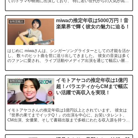
くのドラマや映画に出演しており、 特に若い世代からの人気が高い
です。 最近では、SNSを通じて彼女の魅力を発信し、...
miwaの推定年収は5000万円！音
女性芸能人
楽業界で輝く彼女の魅力に迫る！
はじめに miwaさんは、シンガーソングライターとしての才能を活か
し、 数々のヒット曲を世に送り出してきました。 彼女の音楽は多く
のファンに愛され、 ライブ活動やメディア出演を通じて幅広い層に
支持されています。 そんなmiwaさんの年収につ...
イモトアヤコの推定年収は1億円
女性芸能人
超！バラエティからCMまで幅広
い活躍で高収入を実現！
イモトアヤコさんの推定年収は1億円以上とされています。 彼女は
『世界の果てまでイッテQ！』の出演を中心に、お笑いタレント、
CM出演、女優業、そして書籍出版まで多岐にわたる収入源を持つ、
まさに「万能タレント」です。 そんな彼女の年収はどのよう...