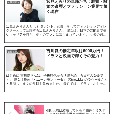
辺見えみりの旦那たち：結婚・離
女性芸能人
婚の遍歴とファッション業界で輝
く現在
辺見えみりさんとは？ タレント、女優、そしてファッションディレ
クターとして活躍する辺見えみりさん。 彼女は、日本の芸能界で長
いキャリアを持ち、多くのファンに親しまれています。 女優の辺見
マリさんを母に持ち、芸能界に早くから入った彼女は、 バ...
吉川愛の推定年収は6000万円！
女性芸能人
ドラマと映画で輝くその魅力！
はじめに 吉川愛さんは、子役時代から活躍を続ける日本の女優で
す。 彼女は映画「ハニーレモンソーダ」でSnowManのラウールさん
と共演し、多くの注目を集めました。 最近では、ドラマ「おしゃ家
ソムリエおしゃ子！」や「恋です！〜ヤンキー君と白杖...
引田天功は結婚しておらず独身！ミステ