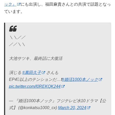
ック』
にも出演し、福田麻貴さんとの共演で話題となっ
ています。
＼＼／／
／／＼＼
大池サツキ、最終話に大復活
演じる
#萬田久子
さんも
EP4⃣以上のテンションだ…❗
#婚活1000本ノック
pic.twitter.com/l0REKQK244
— 『婚活1000本ノック』フジテレビ水10ドラマ【公
式】 (@konkatsu1000_cx)
March 20, 2024