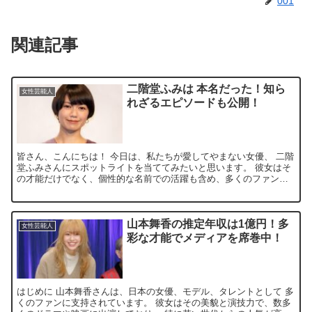
001
関連記事
二階堂ふみは 本名だった！知ら
女性芸能人
れざるエピソードも公開！
皆さん、こんにちは！ 今日は、私たちが愛してやまない女優、 二階
堂ふみさんにスポットライトを当ててみたいと思います。 彼女はそ
の才能だけでなく、個性的な名前での活躍も含め、多くのファンを
魅了し続けています。 でも、その「二階堂ふみ」という名...
山本舞香の推定年収は1億円！多
女性芸能人
彩な才能でメディアを席巻中！
はじめに 山本舞香さんは、日本の女優、モデル、タレントとして 多
くのファンに支持されています。 彼女はその美貌と演技力で、数多