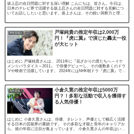
坂上忍の在日問題に対する深い理解 こんにちは、皆さん。今日は、
日本のテレビ界で活躍する坂上忍さんの在日問題に対する見解につ
いてお話ししたいと思います。坂上さんは、その鋭い洞察力と理解
力で、この問題について独自の視点を提供しています。 坂上忍...
戸塚純貴の推定年収は2,000万
男性芸能人
円！『虎に翼』で演じた轟太一役
が大ヒット
はじめに 戸塚純貴さんは、 2011年に『花ざかりの君たちへ～イケ
メン☆パラダイス～2011』 で俳優デビューし、その後数多くのドラ
マや映画で活躍しています。 2024年にはNHK朝ドラ『虎に翼』での
轟太一役が大きな話題となり、 この役で彼...
小倉久寛の推定年収は5000万
男性芸能人
円？！多彩な活動で収入を獲得す
る人気俳優！
はじめに 小倉久寛さんは、俳優、タレント、声優として幅広く活躍
する日本の芸能界の重鎮です。 その多彩な才能と長年のキャリアか
ら、彼の年収に注目が集まっています。 小倉久寛さんの年収はいく
ら？ 小倉久寛さんの推定年収は約5000万円と言われて...