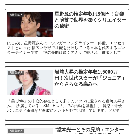
星野源の推定年収は8億円！音楽
男性芸能人
と演技で世界を築くクリエイター
の秘密
はじめに 星野源さんは、シンガーソングライター、俳優、エッセイ
ストといった 幅広い分野で才能を発揮している日本を代表するエン
ターテイナーです。 彼の楽曲は多くの人々に愛され、俳優としても
多くの人気ドラマに出演しています。 また、エッセイやラ...
岩﨑大昇の推定年収は5000万
男性芸能人
円！次世代スターが「ジュニア」
からさらなる高みへ
「美 少年」の中心的存在として多くのファンに愛される岩﨑大昇さ
ん。 所属している「SMILE-UP.」での活動を基盤に、 音楽・俳優・
バラエティ番組など多岐にわたる分野で活躍しています。 2024年に
はミュージカルやテレビ番組への出演も続き...
“堂本光一とその兄弟：エンター
男性芸能人