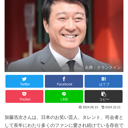
出典：クランクイン
Twitter
Facebook
はてブ
Pocket
LINE
コピー
2024.06.13
2024.10.21
加藤浩次さんは、日本のお笑い芸人、タレント、司会者と
して長年にわたり多くのファンに愛され続けている存在で