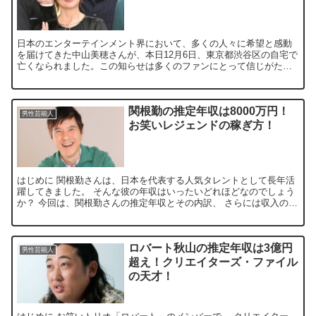
日本のエンターテインメント界において、多くの人々に希望と感動
を届けてきた中山美穂さんが、本日12月6日、東京都渋谷区の自宅で
亡くなられました。この知らせは多くのファンにとって信じがた
く、深い悲しみをもたらしました。ここでは、彼女が残してくれ...
関根勤の推定年収は8000万円！
男性芸能人
お笑いレジェンドの稼ぎ方！
はじめに 関根勤さんは、日本を代表する人気タレントとして長年活
躍してきました。 そんな彼の年収はいったいどれほどなのでしょう
か？ 今回は、関根勤さんの推定年収とその内訳、 さらには収入の使
い道までを詳しく見ていきます。 関根勤さんの年収はい...
ロバート秋山の推定年収は3億円
男性芸能人
超え！クリエイターズ・ファイル
の天才！