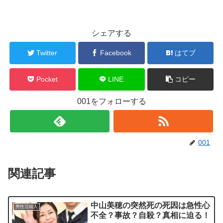
シェアする
Twitter
Facebook
はてブ
Pocket
LINE
コピー
001をフォローする
001
関連記事
中山美穂の突然死の死因は急性心
男性芸能人
不全？事故？自殺？真相に迫る！