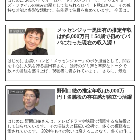
はじめに お笑いトリオ「ロバート」のメンバーで、 クリエイター
ズ・ファイルの生みの親として知られるロバート秋山さん。 その独
特な才能と多彩な活動で、芸能界で注目を集めています。 今回は、
秋山さんの気になる年収について詳しく見ていきましょう。...
メッセンジャー黒田有の推定年収
男性芸能人
は約5,000万円！54歳で初めてパ
パになった現在の収入源！
はじめに お笑いコンビ「メッセンジャー」のボケ担当として、関西
を中心に人気を誇る黒田有さん。 独特のダミ声と辛辣なトークで
数々の番組を盛り上げ、視聴者に愛されています。 さらに、最近で
は自身のラジオ番組『それゆけ！メッセンジャー』にて、54...
野間口徹の推定年収は5,000万
男性芸能人
円！名脇役の存在感が際立つ活躍
はじめに 野間口徹さんは、テレビドラマや映画で活躍する名脇役と
して知られています。 その演技力と幅広い役柄で、多くの視聴者に
愛されています。 2024年もその勢いは衰えることなく、多くの作品
に出演し、彼の存在感を示しています。 そんな野間口...