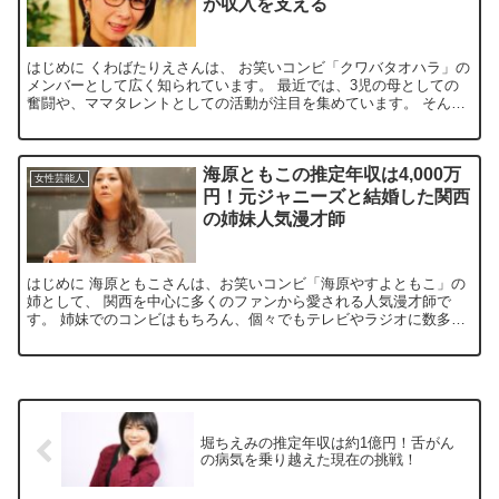
が収入を支える
はじめに くわばたりえさんは、 お笑いコンビ「クワバタオハラ」の
メンバーとして広く知られています。 最近では、3児の母としての
奮闘や、ママタレントとしての活動が注目を集めています。 そんな
彼女は、テレビ出演やイベントの他、YouTubeやブ...
海原ともこの推定年収は4,000万
女性芸能人
円！元ジャニーズと結婚した関西
の姉妹人気漫才師
はじめに 海原ともこさんは、お笑いコンビ「海原やすよともこ」の
姉として、 関西を中心に多くのファンから愛される人気漫才師で
す。 姉妹でのコンビはもちろん、個々でもテレビやラジオに数多く
出演しており、 その卓越した話術と親しみやすいキャラクタ...
堀ちえみの推定年収は約1億円！舌がん
の病気を乗り越えた現在の挑戦！