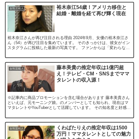
裕木奈江54歳！アメリカ移住と
女性芸能人
結婚・離婚を経て再び輝く現在
裕木奈江さんが再び注目される理由 2024年9月、女優の裕木奈江さ
ん（54）が再び注目を集めています。 そのきっかけは、彼女がイン
スタグラムに投稿した最新の写真です。 ファンからは「変わらない
美しさ」「まるで妖精のよう」といった称賛の声が集...
藤本美貴の推定年収は1億円超
女性芸能人
え！テレビ・CM・SNSまでママ
タレントの収入源！
※記事内に商品プロモーションを含む場合があります 藤本美貴さん
といえば、元モーニング娘。のメンバーとしても知られ、現在はマ
マタレントやYouTuberとして活躍しています。 その知名度と好感度
の高さから、2024年もさまざまなメディアに出演...
くわばたりえの推定年収は1500
女性芸能人
万円！ママタレントとしての魅力