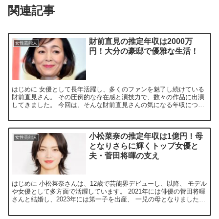
関連記事
財前直見の推定年収は2000万
女性芸能人
円！大分の豪邸で優雅な生活！
はじめに 女優として長年活躍し、多くのファンを魅了し続けている
財前直見さん。 その圧倒的な存在感と演技力で、数々の作品に出演
してきました。 今回は、そんな財前直見さんの気になる年収につい
て詳しく見ていきましょう。 財前直見さんの年収はいくら...
小松菜奈の推定年収は1億円！母
女性芸能人
となりさらに輝くトップ女優と
夫・菅田将暉の支え
はじめに 小松菜奈さんは、12歳で芸能界デビューし、以降、 モデル
や女優として多方面で活躍しています。 2021年には俳優の菅田将暉
さんと結婚し、2023年には第一子を出産、 一児の母となりました。
母としての役割を果たしつつも、トップ女優...