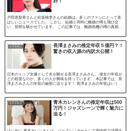
好！
戸田恵梨香さんと松坂桃李さんの結婚は、多くのファンにとって喜
ばしいニュースでした。 しかし、結婚と同時に離婚の噂も飛び交
い、世間を騒がせています。 この記事では、離婚危機の噂の真相
と、 二人がどのようにしてこれを乗り越えているのかを探ります...
長澤まさみの推定年収５億円？！
女性芸能人
驚きの収入源の内訳大公開！
日本のトップ女優として名を馳せる長澤まさみさん。 彼女の年収が
どの程度なのか、多くの人が興味を持っています。 本記事では、長
澤まさみさんの年収の秘密に迫ります！ 長澤まさみの年収はいく
ら？ 長澤まさみさんの年収は、複数の情報源から約2億円か...
青木カレンさんの推定年収は500
女性芸能人
万円！ジャズシーンで輝く魅力に
迫る！
はじめに 青木カレンさんは、ジャズシンガーとして国内外で活躍す