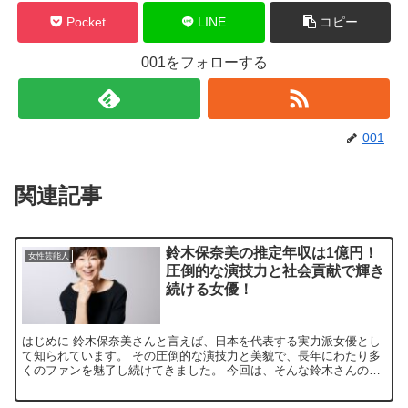
Pocket
LINE
コピー
001をフォローする
001
関連記事
鈴木保奈美の推定年収は1億円！
女性芸能人
圧倒的な演技力と社会貢献で輝き
続ける女優！
はじめに 鈴木保奈美さんと言えば、日本を代表する実力派女優とし
て知られています。 その圧倒的な演技力と美貌で、長年にわたり多
くのファンを魅了し続けてきました。 今回は、そんな鈴木さんの気
になる年収について、 最新の情報をもとに詳しく見ていき...