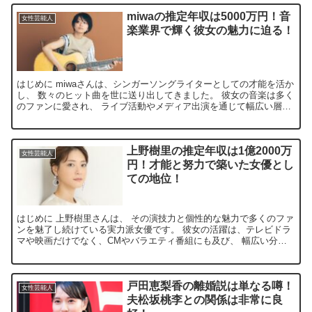
miwaの推定年収は5000万円！音
女性芸能人
楽業界で輝く彼女の魅力に迫る！
はじめに miwaさんは、シンガーソングライターとしての才能を活か
し、 数々のヒット曲を世に送り出してきました。 彼女の音楽は多く
のファンに愛され、 ライブ活動やメディア出演を通じて幅広い層に
支持されています。 そんなmiwaさんの年収につ...
上野樹里の推定年収は1億2000万
女性芸能人
円！才能と努力で築いた女優とし
ての地位！
はじめに 上野樹里さんは、 その演技力と個性的な魅力で多くのファ
ンを魅了し続けている実力派女優です。 彼女の活躍は、テレビドラ
マや映画だけでなく、CMやバラエティ番組にも及び、 幅広い分野
で活躍しています。 今回は、そんな上野樹里さんの年収...
戸田恵梨香の離婚説は単なる噂！
女性芸能人
夫松坂桃李との関係は非常に良