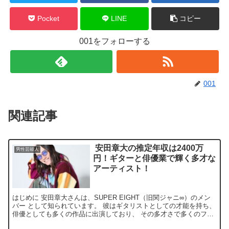
Pocket
LINE
コピー
001をフォローする
001
関連記事
安田章大の推定年収は2400万
男性芸能人
円！ギターと俳優業で輝く多才な
アーティスト！
はじめに 安田章大さんは、SUPER EIGHT（旧関ジャニ∞）のメン
バー として知られています。 彼はギタリストとしての才能を持ち、
俳優としても多くの作品に出演しており、 その多才さで多くのファ
ンを魅了しています。 特に、音楽活動と俳優業...