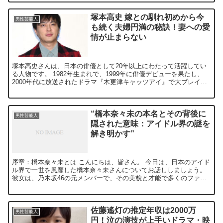
塚本高史 嫁との馴れ初めから今
男性芸能人
も続く夫婦円満の秘訣！妻への愛
情が止まらない
塚本高史さんは、日本の俳優として20年以上にわたって活躍してい
る人物です。 1982年生まれで、1999年に俳優デビューを果たし、
2000年代に放送されたドラマ『木更津キャッツアイ』で大ブレイク
を果たしました。 その後も『タイヨウのうた』...
“橋本奈々未の本名とその背後に
男性芸能人
隠された意味：アイドル界の謎を
解き明かす”
序章：橋本奈々未とは こんにちは、皆さん。 今日は、日本のアイド
ル界で一世を風靡した橋本奈々未さんについてお話ししましょう。
彼女は、乃木坂46の元メンバーで、その美貌と才能で多くのファン
を魅了しました。 しかし、彼女の本名とその背後に隠さ...
佐藤遙灯の推定年収は2000万
男性芸能人
円！泣の演技が上手いドラマ・映