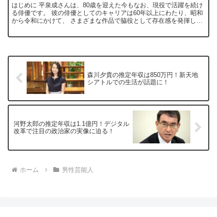
はじめに 平泉成さんは、80歳を迎えた今もなお、現役で活躍を続け
る俳優です。 彼の俳優としてのキャリアは60年以上にわたり、昭和
から令和にかけて、 さまざまな作品で脇役として存在感を発揮して
きました。 その独特の穏やかな語り口や独自の雰囲気...
森川夕貴の推定年収は850万円！新天地
シアトルでの生活が話題に！
河野太郎の推定年収は1.1億円！デジタル
改革で注目の政治家の実像に迫る！
ホーム
男性芸能人