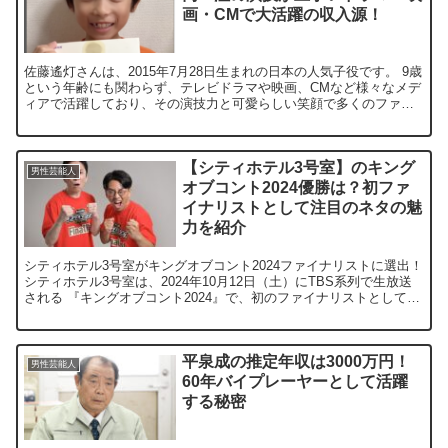
画・CMで大活躍の収入源！
佐藤遙灯さんは、2015年7月28日生まれの日本の人気子役です。 9歳
という年齢にも関わらず、テレビドラマや映画、CMなど様々なメデ
ィアで活躍しており、その演技力と可愛らしい笑顔で多くのファン
を魅了しています。 佐藤さんはTBSドラマ「#家...
【シティホテル3号室】のキング
男性芸能人
オブコント2024優勝は？初ファ
イナリストとして注目のネタの魅
力を紹介
シティホテル3号室がキングオブコント2024ファイナリストに選出！
シティホテル3号室は、2024年10月12日（土）にTBS系列で生放送
される 『キングオブコント2024』で、初のファイナリストとして決
勝に進出しました。 彼らのユニークで...
平泉成の推定年収は3000万円！
男性芸能人
60年バイプレーヤーとして活躍
する秘密