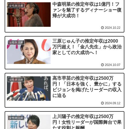
中森明菜の推定年収は1億円！フ
女性政治家
ァンを魅了するディナーショー復
帰が大成功！
2024.10.22
三原じゅん子の推定年収は2000
女性政治家
万円超え！「金八先生」から政治
家としての大成功へ！
2024.10.07
高市早苗の推定年収は2500万
女性政治家
円！「日本を強く、豊かに」する
ビジョンを掲げたリーダーの収入
に迫る
2024.09.12
上川陽子の推定年収は2500万
女性政治家
円！女性リーダーが国際舞台で果
たす役割と報酬