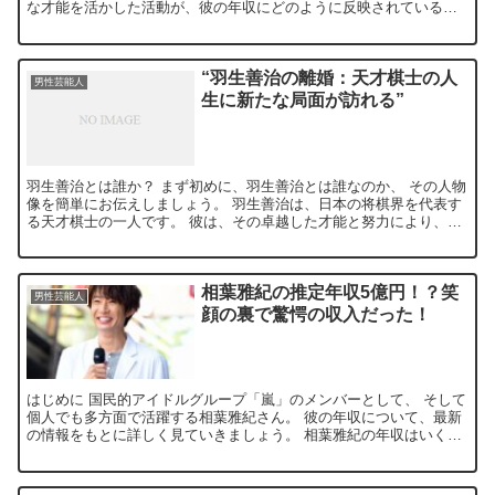
な才能を活かした活動が、彼の年収にどのように反映されているの
でしょうか？ 鈴木おさむさんの年収はいくら？ 鈴木おさ...
“羽生善治の離婚：天才棋士の人
男性芸能人
生に新たな局面が訪れる”
羽生善治とは誰か？ まず初めに、羽生善治とは誰なのか、 その人物
像を簡単にお伝えしましょう。 羽生善治は、日本の将棋界を代表す
る天才棋士の一人です。 彼は、その卓越した才能と努力により、
数々のタイトルを獲得し、 将棋界に新たな風を吹き込みま...
相葉雅紀の推定年収5億円！？笑
男性芸能人
顔の裏で驚愕の収入だった！
はじめに 国民的アイドルグループ「嵐」のメンバーとして、 そして
個人でも多方面で活躍する相葉雅紀さん。 彼の年収について、最新
の情報をもとに詳しく見ていきましょう。 相葉雅紀の年収はいく
ら？ 最新の情報によると、相葉雅紀さんの年収は推定約5...