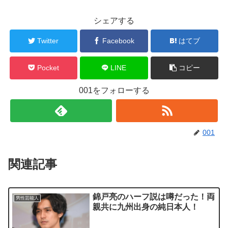
シェアする
Twitter
Facebook
はてブ
Pocket
LINE
コピー
001をフォローする
001
関連記事
錦戸亮のハーフ説は噂だった！両
男性芸能人
親共に九州出身の純日本人！