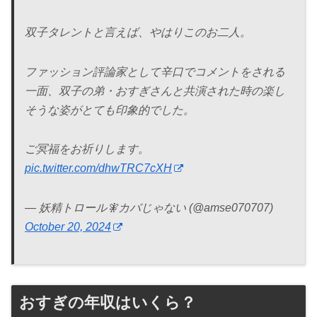
双子タレントと言えば、やはりこのお二人。
ファッション評論家として辛口でコメントをされる
一面、双子の弟・おすぎさんと共演された時の楽し
そうな姿がとても印象的でした。
ご冥福をお祈りします。
pic.twitter.com/dhwTRC7cXH
— 妖精トロール🧚カバじゃない (@amse070707)
October 20, 2024
おすぎの年収はいくら？