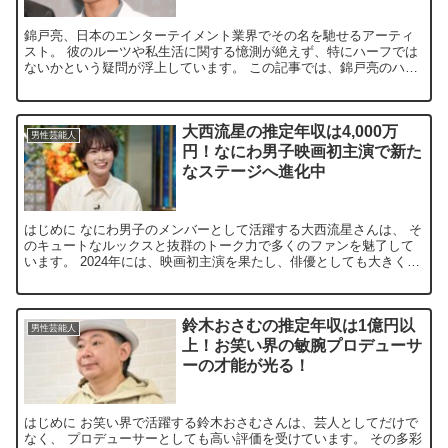
錦戸亮、日本のエンターテイメント業界でその名を馳せるアーティ
スト。 彼のルーツや私生活に関する憶測が絶えず、特にハーフでは
ないかという疑問が浮上しています。 この記事では、錦戸亮のハー
フ疑惑と彼を取り巻く最新の話題に迫ります。 錦戸亮にハー...
大西流星の推定年収は4,000万
男性芸能人
円！なにわ男子映画初主演で新た
なステージへ進化中
はじめに なにわ男子のメンバーとして活躍する大西流星さんは、 そ
のキュートなルックスと抜群のトーク力で多くのファンを魅了して
います。 2024年には、映画初主演を果たし、俳優としても大きく飛
躍しました。 そんな大西流星さんの年収について、気...
鈴木おさむの推定年収は1億円以
男性芸能人
上！お笑い界の敏腕プロデューサ
ーの才能が光る！
はじめに お笑い界で活躍する鈴木おさむさんは、芸人としてだけで
なく、 プロデューサーとしても高い評価を受けています。 その多彩