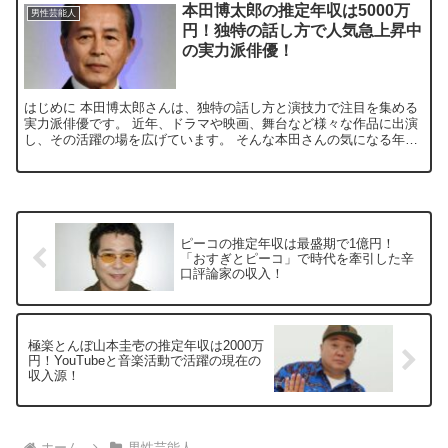
本田博太郎の推定年収は5000万
男性芸能人
円！独特の話し方で人気急上昇中
の実力派俳優！
はじめに 本田博太郎さんは、独特の話し方と演技力で注目を集める
実力派俳優です。 近年、ドラマや映画、舞台など様々な作品に出演
し、その活躍の場を広げています。 そんな本田さんの気になる年収
について、詳しく見ていきましょう。 本田博太郎さんの年...
ピーコの推定年収は最盛期で1億円！
「おすぎとピーコ」で時代を牽引した辛
口評論家の収入！
極楽とんぼ山本圭壱の推定年収は2000万
円！YouTubeと音楽活動で活躍の現在の
収入源！
ホーム
男性芸能人