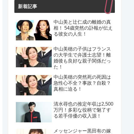
新着記事
中山美と辻仁成の離婚の真
相！ 54歳突然の訃報が伝え
る彼女の人生！
中山美穂の子供はフランス
の大学生で弁護士志望！離
婚後も良好な親子関係だっ
た！
中山美穂の突然死の死因は
急性心不全？事故？自殺？
真相に迫る！
清水尋也の推定年収は2,500
万円！多彩な役柄で魅了す
る若手俳優の収入源！
メッセンジャー黒田有の嫁