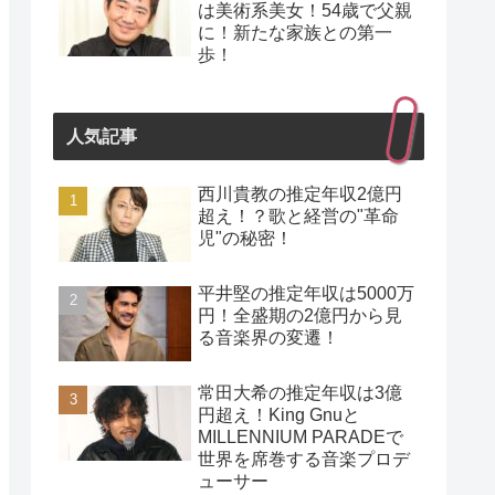
は美術系美女！54歳で父親
に！新たな家族との第一
歩！
人気記事
西川貴教の推定年収2億円
超え！？歌と経営の"革命
児"の秘密！
平井堅の推定年収は5000万
円！全盛期の2億円から見
る音楽界の変遷！
常田大希の推定年収は3億
円超え！King Gnuと
MILLENNIUM PARADEで
世界を席巻する音楽プロデ
ューサー