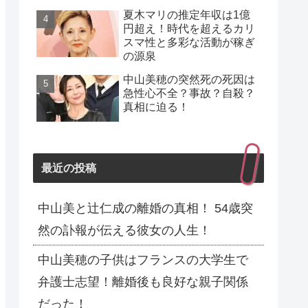
夏木マリの推定年収は1億
円超え！時代を超えるカリ
スマ性と多彩な活動が稼ぎ
の源泉
中山美穂の突然死の死因は
急性心不全？事故？自殺？
真相に迫る！
最近の投稿
中山美と辻仁成の離婚の真相！ 54歳突
然の訃報が伝える彼女の人生！
中山美穂の子供はフランスの大学生で
弁護士志望！離婚後も良好な親子関係
だった！