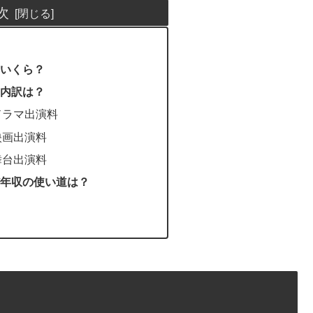
次
いくら？
内訳は？
ドラマ出演料
映画出演料
舞台出演料
年収の使い道は？