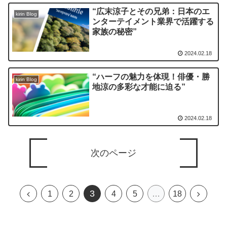
“広末涼子とその兄弟：日本のエ
kirin Blog
ンターテイメント業界で活躍する
家族の秘密”
2024.02.18
“ハーフの魅力を体現！俳優・勝
kirin Blog
地涼の多彩な才能に迫る”
2024.02.18
次のページ
3
前
次
1
2
4
5
…
18
へ
へ