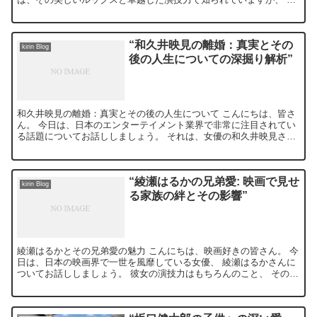
女の人間性や家族への深い愛情もまた、彼女を特別な存在に...
“和久井映見の離婚：真実とその
kirin Blog
後の人生についての深掘り解析”
和久井映見の離婚：真実とその後の人生について こんにちは、皆さ
ん。 今日は、日本のエンターテイメント業界で非常に注目されてい
る話題についてお話ししましょう。 それは、女優の和久井映見さん
の離婚についてです。 和久井映見とは？ 和久井映見さん...
“綾瀬はるかの兄弟愛: 映画で見せ
kirin Blog
る家族の絆とその影響”
綾瀬はるかとその兄弟愛の魅力 こんにちは、映画好きの皆さん。 今
日は、日本の映画界で一世を風靡している女優、 綾瀬はるかさんに
ついてお話ししましょう。 彼女の演技力はもちろんのこと、 その人
間性や家族への深い愛情についても触れていきたいと思...