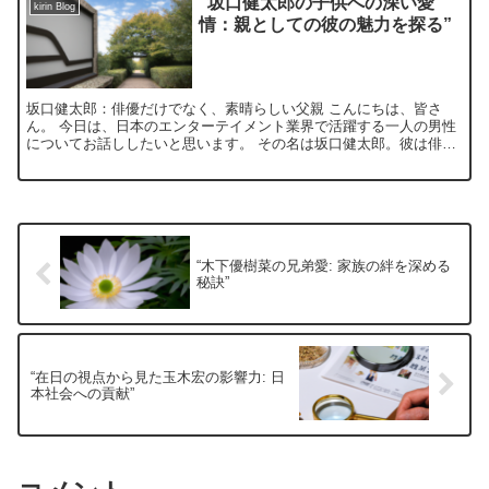
“坂口健太郎の子供への深い愛
kirin Blog
情：親としての彼の魅力を探る”
坂口健太郎：俳優だけでなく、素晴らしい父親 こんにちは、皆さ
ん。 今日は、日本のエンターテイメント業界で活躍する一人の男性
についてお話ししたいと思います。 その名は坂口健太郎。彼は俳優
としてだけでなく、素晴らしい父親としても知られています。...
“木下優樹菜の兄弟愛: 家族の絆を深める
秘訣”
“在日の視点から見た玉木宏の影響力: 日
本社会への貢献”