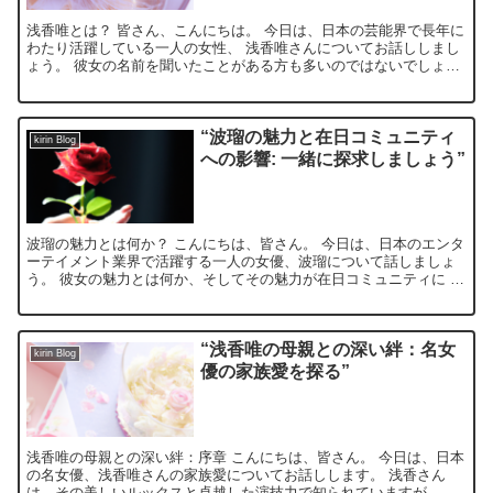
浅香唯とは？ 皆さん、こんにちは。 今日は、日本の芸能界で長年に
わたり活躍している一人の女性、 浅香唯さんについてお話ししまし
ょう。 彼女の名前を聞いたことがある方も多いのではないでしょう
か？ それもそのはず、彼女は歌手、声優、そして女優と...
“波瑠の魅力と在日コミュニティ
kirin Blog
への影響: 一緒に探求しましょう”
波瑠の魅力とは何か？ こんにちは、皆さん。 今日は、日本のエンタ
ーテイメント業界で活躍する一人の女優、波瑠について話しましょ
う。 彼女の魅力とは何か、そしてその魅力が在日コミュニティに ど
のような影響を与えているのかを探求していきます。 波...
“浅香唯の母親との深い絆：名女
kirin Blog
優の家族愛を探る”
浅香唯の母親との深い絆：序章 こんにちは、皆さん。 今日は、日本
の名女優、浅香唯さんの家族愛についてお話しします。 浅香さん
は、その美しいルックスと卓越した演技力で知られていますが、 彼