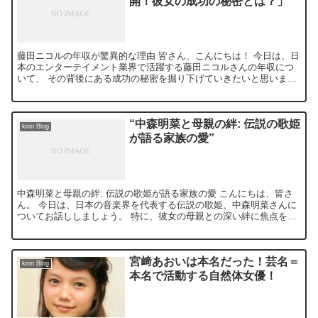
開！彼女の成功の秘密とは？」
藤田ニコルの年収が驚異的な理由 皆さん、こんにちは！ 今日は、日
本のエンターテイメント業界で活躍する藤田ニコルさんの年収につ
いて、 その背後にある成功の秘密を掘り下げていきたいと思いま
す。 藤田ニコルさんと言えば、 そのキュートなルックスと...
“中森明菜と母親の絆: 伝説の歌姫
kirin Blog
が語る家族の愛”
中森明菜と母親の絆: 伝説の歌姫が語る家族の愛 こんにちは、皆さ
ん。 今日は、日本の音楽界を代表する伝説の歌姫、中森明菜さんに
ついてお話ししましょう。 特に、彼女の母親との深い絆に焦点を当
ててみたいと思います。 中森明菜の幼少期 中森明菜さ...
宮﨑あおいは本名だった！芸名＝
kirin Blog
本名で活動する自然体女優！