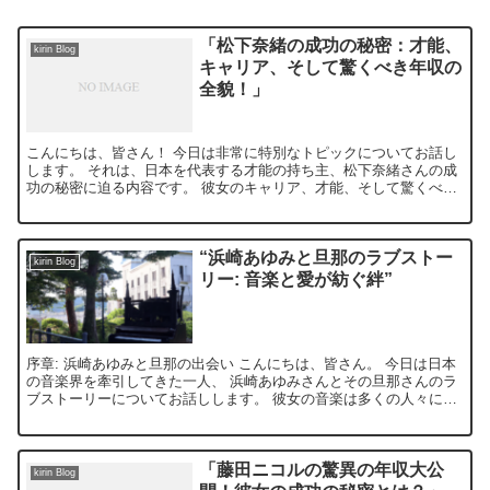
「松下奈緒の成功の秘密：才能、
kirin Blog
キャリア、そして驚くべき年収の
全貌！」
こんにちは、皆さん！ 今日は非常に特別なトピックについてお話し
します。 それは、日本を代表する才能の持ち主、松下奈緒さんの成
功の秘密に迫る内容です。 彼女のキャリア、才能、そして驚くべき
年収について、詳しく見ていきましょう。 松下奈緒とは？...
“浜崎あゆみと旦那のラブストー
kirin Blog
リー: 音楽と愛が紡ぐ絆”
序章: 浜崎あゆみと旦那の出会い こんにちは、皆さん。 今日は日本
の音楽界を牽引してきた一人、 浜崎あゆみさんとその旦那さんのラ
ブストーリーについてお話しします。 彼女の音楽は多くの人々に影
響を与えてきましたが、 その背後には愛する人との絆...
「藤田ニコルの驚異の年収大公
kirin Blog