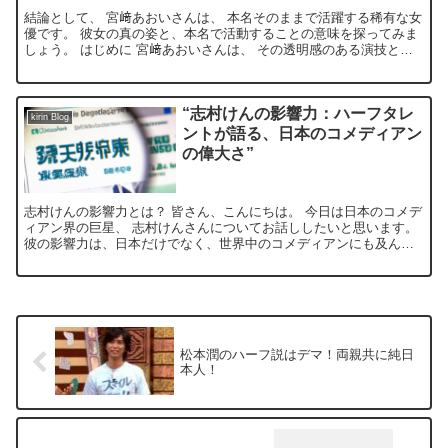
結論として、 宮﨑あおいさんは、 本名そのままで活躍する稀有な女
優です。 彼女の真の姿と、本名で活動することの意味を探ってみま
しょう。 はじめに 宮﨑あおいさんは、 その透明感のある演技と美
しさで多くのファンを魅了してきました。 彼女の魅力...
“志村けんの影響力：ハーフタレ
kirin Blog
ントが語る、日本のコメディアン
の偉大さ”
志村けんの影響力とは？ 皆さん、こんにちは。 今日は日本のコメデ
ィアン界の巨星、 志村けんさんについてお話ししたいと思います。
彼の影響力は、日本だけでなく、世界中のコメディアンにも及んで
います。 志村けんさんは、そのユーモラスなキャラクタ...
松本潤のハーフ説はデマ！両親共に純日
本人！