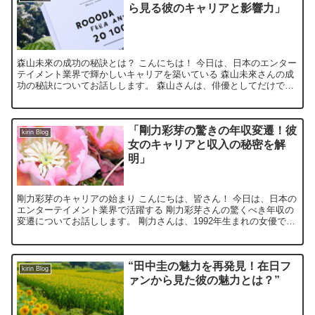
ら見る彼のキャリアと影響力」
森山未來の成功の秘訣とは？ こんにちは！ 今日は、日本のエンター
テイメント業界で輝かしいキャリアを築いている 森山未來さんの成
功の秘訣についてお話しします。 森山さんは、俳優としてだけでな
く、ダンサーとしてもその才能を発揮しています。 彼の...
「剛力彩芽の驚きの年収変遷！彼
kirin Blog
女のキャリアと収入の秘密を解
明」
剛力彩芽のキャリアの始まり こんにちは、皆さん！ 今日は、日本の
エンターテイメント業界で活躍する 剛力彩芽さんの驚くべき年収の
変遷についてお話しします。 剛力さんは、1992年生まれの女優であ
り、歌手としても知られています。 彼女のキャリア...
“田中圭の魅力を再発見！在日フ
kirin Blog
ァンから見た彼の魅力とは？”