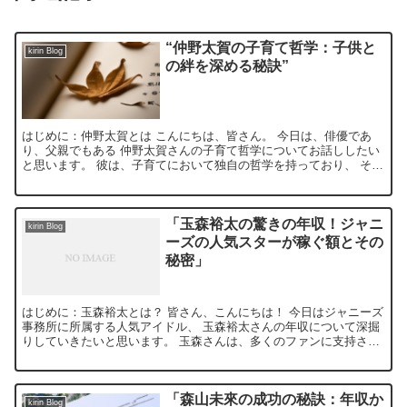
“仲野太賀の子育て哲学：子供と
kirin Blog
の絆を深める秘訣”
はじめに：仲野太賀とは こんにちは、皆さん。 今日は、俳優であ
り、父親でもある 仲野太賀さんの子育て哲学についてお話ししたい
と思います。 彼は、子育てにおいて独自の哲学を持っており、 その
アプローチは多くの親たちにとって参考になるでしょう。...
「玉森裕太の驚きの年収！ジャニ
kirin Blog
ーズの人気スターが稼ぐ額とその
秘密」
はじめに：玉森裕太とは？ 皆さん、こんにちは！ 今日はジャニーズ
事務所に所属する人気アイドル、 玉森裕太さんの年収について深掘
りしていきたいと思います。 玉森さんは、多くのファンに支持され
るKis-My-Ft2のメンバーとして、 また俳優と...
「森山未來の成功の秘訣：年収か
kirin Blog