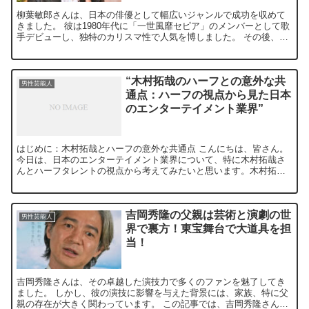
柳葉敏郎さんは、日本の俳優として幅広いジャンルで成功を収めて
きました。 彼は1980年代に「一世風靡セピア」のメンバーとして歌
手デビューし、独特のカリスマ性で人気を博しました。 その後、俳
優としても成功し、特に『踊る大捜査線』シリーズで演じ...
“木村拓哉のハーフとの意外な共
男性芸能人
通点：ハーフの視点から見た日本
のエンターテイメント業界”
はじめに：木村拓哉とハーフの意外な共通点 こんにちは、皆さん。
今日は、日本のエンターテイメント業界について、特に木村拓哉さ
んとハーフタレントの視点から考えてみたいと思います。木村拓哉
さんとハーフタレント、一見すると全く関連性のない二つの要素...
吉岡秀隆の父親は芸術と演劇の世
男性芸能人
界で裏方！東宝舞台で大道具を担
当！
吉岡秀隆さんは、その卓越した演技力で多くのファンを魅了してき
ました。 しかし、彼の演技に影響を与えた背景には、家族、特に父
親の存在が大きく関わっています。 この記事では、吉岡秀隆さんの