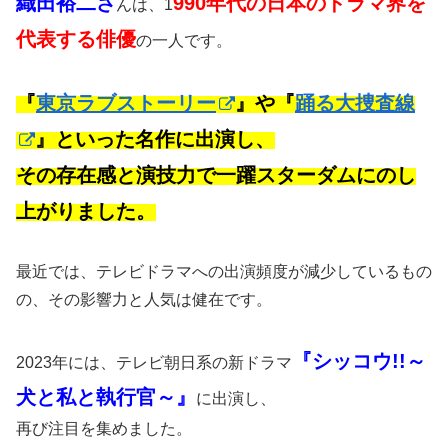
織田裕二さ
990年代の日本のドラマ界を
んは、1
代表する俳優
の一人です。
『
東京ラブストーリー
』や『
踊る大捜査線
』といった名作に出演し、
その存在感と演技力で一躍スターダムにのし
上がりました。
最近では、テレビドラマへの出演頻度が減少しているもの
の、その影響力と人気は健在です。
『シッコウ!!～
2023年には、テレビ朝日系の新ドラマ
犬と私と執行官～』
に出演し、
再び注目を集めました。