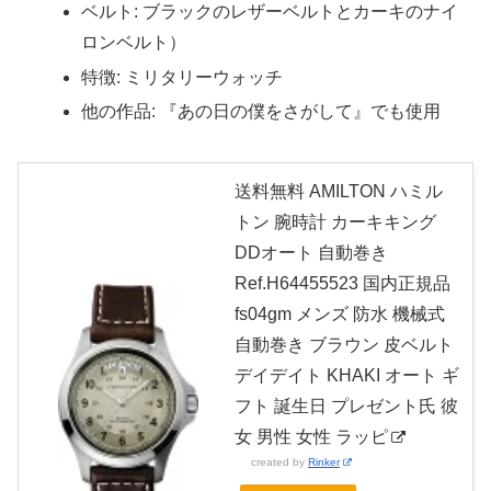
ベルト: ブラックのレザーベルトとカーキのナイ
ロンベルト
）
特徴: ミリタリーウォッチ
他の作品: 『あの日の僕をさがして』でも使用
送料無料 AMILTON ハミル
トン 腕時計 カーキキング
DDオート 自動巻き
Ref.H64455523 国内正規品
fs04gm メンズ 防水 機械式
自動巻き ブラウン 皮ベルト
デイデイト KHAKI オート ギ
フト 誕生日 プレゼント氏 彼
女 男性 女性 ラッピ
created by
Rinker