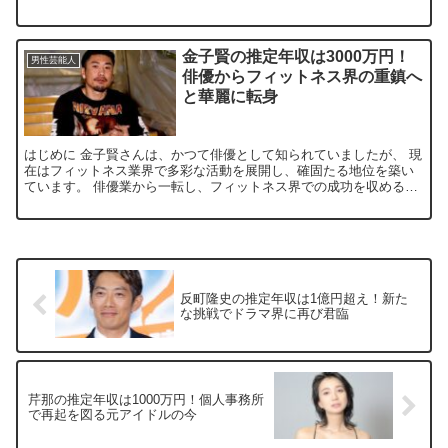
父親に焦点を当て、 彼らの関係性や父親が息子に与えた影響...
金子賢の推定年収は3000万円！
男性芸能人
俳優からフィットネス界の重鎮へ
と華麗に転身
はじめに 金子賢さんは、かつて俳優として知られていましたが、 現
在はフィットネス業界で多彩な活動を展開し、確固たる地位を築い
ています。 俳優業から一転し、フィットネス界での成功を収めるま
での彼の軌跡は、 多くの人々にとって驚きと尊敬を集めて...
反町隆史の推定年収は1億円超え！新た
な挑戦でドラマ界に再び君臨
芹那の推定年収は1000万円！個人事務所
で再起を図る元アイドルの今