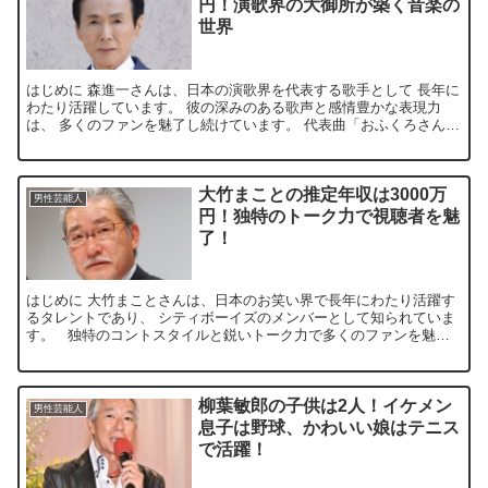
円！演歌界の大御所が築く音楽の
世界
はじめに 森進一さんは、日本の演歌界を代表する歌手として 長年に
わたり活躍しています。 彼の深みのある歌声と感情豊かな表現力
は、 多くのファンを魅了し続けています。 代表曲「おふくろさん」
や「港町ブルース」などは、 今なお多くの人々に愛され...
大竹まことの推定年収は3000万
男性芸能人
円！独特のトーク力で視聴者を魅
了！
はじめに 大竹まことさんは、日本のお笑い界で長年にわたり活躍す
るタレントであり、 シティボーイズのメンバーとして知られていま
す。 独特のコントスタイルと鋭いトーク力で多くのファンを魅了
し、 ラジオ番組「大竹まこと ゴールデンラジオ」では...
柳葉敏郎の子供は2人！イケメン
男性芸能人
息子は野球、かわいい娘はテニス
で活躍！