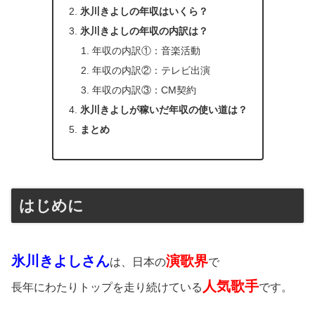
氷川きよしの年収はいくら？
氷川きよしの年収の内訳は？
年収の内訳①：音楽活動
年収の内訳②：テレビ出演
年収の内訳③：CM契約
氷川きよしが稼いだ年収の使い道は？
まとめ
はじめに
氷川きよしさん
演歌界
は、日本の
で
人気歌手
長年にわたりトップを走り続けている
です。