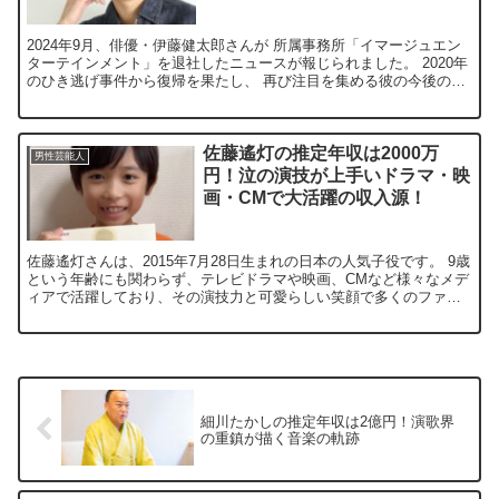
2024年9月、俳優・伊藤健太郎さんが 所属事務所「イマージュエン
ターテインメント」を退社したニュースが報じられました。 2020年
のひき逃げ事件から復帰を果たし、 再び注目を集める彼の今後の活
動と推定年収に関心が高まっています。 この記事...
佐藤遙灯の推定年収は2000万
男性芸能人
円！泣の演技が上手いドラマ・映
画・CMで大活躍の収入源！
佐藤遙灯さんは、2015年7月28日生まれの日本の人気子役です。 9歳
という年齢にも関わらず、テレビドラマや映画、CMなど様々なメデ
ィアで活躍しており、その演技力と可愛らしい笑顔で多くのファン
を魅了しています。 佐藤さんはTBSドラマ「#家...
細川たかしの推定年収は2億円！演歌界
の重鎮が描く音楽の軌跡