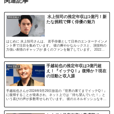
関連記事
水上恒司の推定年収は1億円！新
男性芸能人
たな挑戦で輝く俳優の魅力
はじめに 水上恒司さんは、 若手俳優として日本のエンターテインメ
ント界で注目を集めています。 彼の爽やかなルックスと、演技時の
力強い表情のギャップが 多くのファンを魅了しています。 2022年
には「岡田健史」から本名である「水上恒司」に改名...
手越祐也の推定年収は3億円超
男性芸能人
え！『イッテQ！』復帰か？現在
の活動と収入源
手越祐也さんが2024年9月29日放送の『世界の果てまでイッテQ！』
に復帰することが発表され、ネット上では「待ち望んでいた！」と
いう喜びの声が多数寄せられています。 彼のエネルギッシュなキャ
ラクターが再び番組で見られるとあって、ファンの間で...