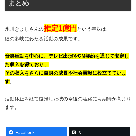
まとめ
推定1億円
氷川きよしさんの
という年収は、
彼の多岐にわたる活動の成果です。
音楽活動を中心に、テレビ出演やCM契約を通じて安定し
た収入を得ており、
その収入をさらに自身の成長や社会貢献に役立てていま
す
。
活動休止を経て復帰した彼の今後の活躍にも期待が高まり
ます。
Facebook
X