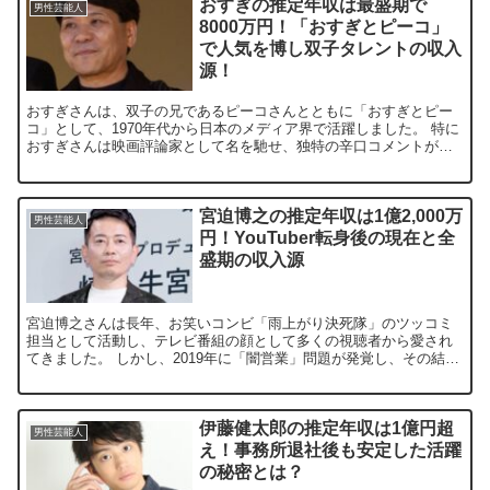
おすぎの推定年収は最盛期で
男性芸能人
8000万円！「おすぎとピーコ」
で人気を博し双子タレントの収入
源！
おすぎさんは、双子の兄であるピーコさんとともに「おすぎとピー
コ」として、1970年代から日本のメディア界で活躍しました。 特に
おすぎさんは映画評論家として名を馳せ、独特の辛口コメントが視
聴者に強い印象を残しました。 最盛期には推定8000万...
宮迫博之の推定年収は1億2,000万
男性芸能人
円！YouTuber転身後の現在と全
盛期の収入源
宮迫博之さんは長年、お笑いコンビ「雨上がり決死隊」のツッコミ
担当として活動し、テレビ番組の顔として多くの視聴者から愛され
てきました。 しかし、2019年に「闇営業」問題が発覚し、その結
果、芸能界を事実上引退。現在はYouTuberとして活動...
伊藤健太郎の推定年収は1億円超
男性芸能人
え！事務所退社後も安定した活躍
の秘密とは？