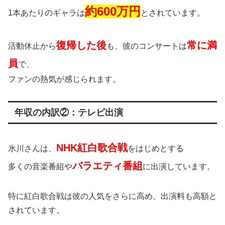
約600万円
1本あたりのギャラは
とされています。
復帰した後
常に満
活動休止から
も、彼のコンサートは
員
で、
ファンの熱気が感じられます。
年収の内訳②：テレビ出演
NHK紅白歌合戦
氷川さんは、
をはじめとする
バラエティ番組
多くの音楽番組や
に出演しています。
特に紅白歌合戦は彼の人気をさらに高め、出演料も高額と
されています。