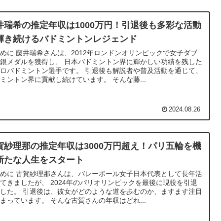
井瑞希の推定年収は1000万円！引退後も多彩な活動
輝き続けるバドミントンレジェンド
めに 藤井瑞希さんは、2012年ロンドンオリンピックで女子ダブ
銀メダルを獲得し、 日本バドミントン界に輝かしい功績を残した
ロバドミントン選手です。 引退後も解説者や普及活動を通じて、
ミントン界に貢献し続けています。 そんな藤...
2024.08.26
賀紗理那の推定年収は3000万円超え！パリ五輪を機
新たな人生をスタート
めに 古賀紗理那さんは、バレーボール女子日本代表として長年活
てきましたが、 2024年のパリオリンピックを最後に現役を引退
した。 引退後は、彼女がどのような道を歩むのか、ますます注目
まっています。 そんな古賀さんの年収はどれ...