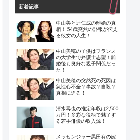
新着記事
中山美と辻仁成の離婚の真
相！ 54歳突然の訃報が伝え
る彼女の人生！
中山美穂の子供はフランス
の大学生で弁護士志望！離
婚後も良好な親子関係だっ
た！
中山美穂の突然死の死因は
急性心不全？事故？自殺？
真相に迫る！
清水尋也の推定年収は2,500
万円！多彩な役柄で魅了す
る若手俳優の収入源！
メッセンジャー黒田有の嫁