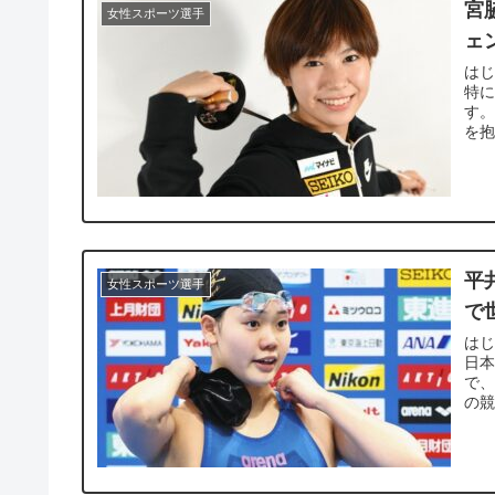
宮
女性スポーツ選手
ェ
はじ
特に
す。
を抱
平
女性スポーツ選手
で
はじ
日本
で、
の競