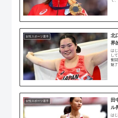
北
女性スポーツ選手
界
はじ
して
奮闘
魅了
田
女性スポーツ選手
ル
はじ