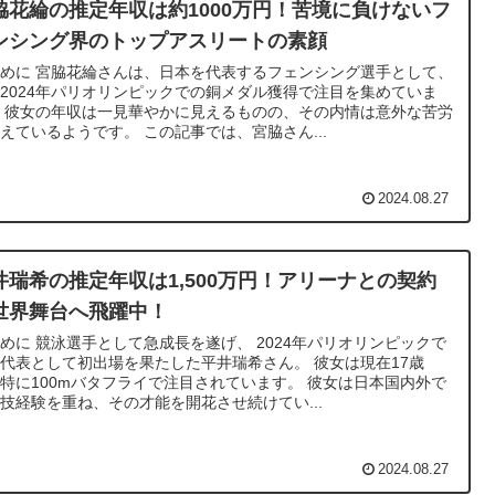
脇花綸の推定年収は約1000万円！苦境に負けないフ
ンシング界のトップアスリートの素顔
めに 宮脇花綸さんは、日本を代表するフェンシング選手として、
2024年パリオリンピックでの銅メダル獲得で注目を集めていま
 彼女の年収は一見華やかに見えるものの、その内情は意外な苦労
えているようです。 この記事では、宮脇さん...
2024.08.27
井瑞希の推定年収は1,500万円！アリーナとの契約
世界舞台へ飛躍中！
めに 競泳選手として急成長を遂げ、 2024年パリオリンピックで
代表として初出場を果たした平井瑞希さん。 彼女は現在17歳
特に100mバタフライで注目されています。 彼女は日本国内外で
技経験を重ね、その才能を開花させ続けてい...
2024.08.27