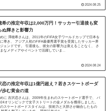
2024.08.25
穂希の推定年収は2,000万円！サッカー引退後も変
らぬ輝きと影響力
めに 澤穂希さんは、2011年のFIFA女子ワールドカップで日本を
に導き、 アジア人初のFIFA最優秀選手賞を受賞したサッカー界
ジェンドです。 引退後も、彼女の影響力は衰えることなく、 さ
まなメディアやイベントで活躍していま...
2024.08.24
沢恋の推定年収は1億円超え？若きスケートボーダ
が歩む黄金の道
めに 吉沢恋さんは、2009年生まれのスケートボード選手で、 パ
024オリンピックで女子ストリートの金メダルを獲得しました。
女のスケートボードスタイルは、技術力と大胆さが融合したもの
 観客を魅了しています。 競技以外でも、そ...