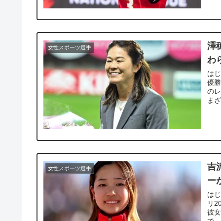
澤
女性スポーツ選手
わ
はじ
優勝
のレ
まざ
吉
女性スポーツ選手
ー
はじ
リ2
彼
で、