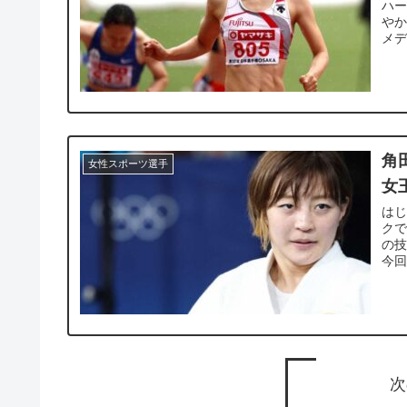
ハー
や
メデ
角
女性スポーツ選手
女
はじ
クで
の
今回
次