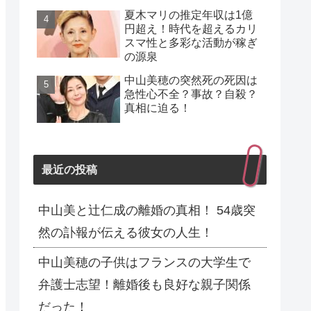
夏木マリの推定年収は1億
円超え！時代を超えるカリ
スマ性と多彩な活動が稼ぎ
の源泉
中山美穂の突然死の死因は
急性心不全？事故？自殺？
真相に迫る！
最近の投稿
中山美と辻仁成の離婚の真相！ 54歳突
然の訃報が伝える彼女の人生！
中山美穂の子供はフランスの大学生で
弁護士志望！離婚後も良好な親子関係
だった！