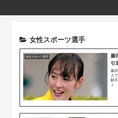
女性スポーツ選手
藤
女性スポーツ選手
引
藤
人で
騎手
ト、