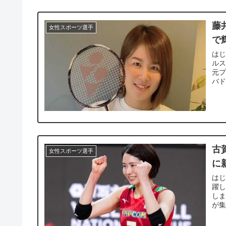
藤
女性スポーツ選手
で
はじ
ルス
元プ
バド
古
女性スポーツ選手
に
はじ
躍し
しま
が集