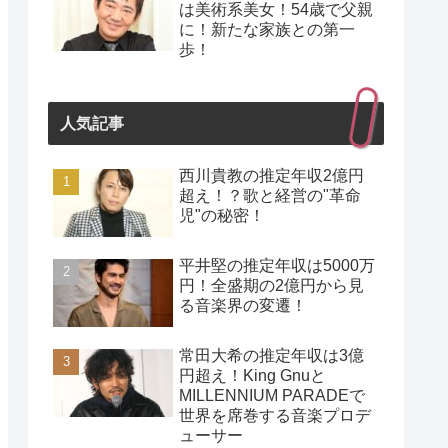
は美術系美女！54歳で父親
に！新たな家族との第一
歩！
人気記事
西川貴教の推定年収2億円
超え！？歌と経営の"革命
児"の秘密！
平井堅の推定年収は5000万
円！全盛期の2億円から見
る音楽界の変遷！
常田大希の推定年収は3億
円超え！King Gnuと
MILLENNIUM PARADEで
世界を席巻する音楽プロデ
ューサー