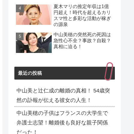
夏木マリの推定年収は1億
円超え！時代を超えるカリ
スマ性と多彩な活動が稼ぎ
の源泉
中山美穂の突然死の死因は
急性心不全？事故？自殺？
真相に迫る！
最近の投稿
中山美と辻仁成の離婚の真相！ 54歳突
然の訃報が伝える彼女の人生！
中山美穂の子供はフランスの大学生で
弁護士志望！離婚後も良好な親子関係
だった！