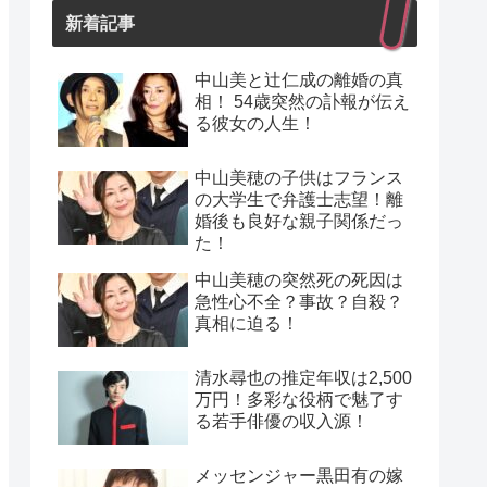
新着記事
中山美と辻仁成の離婚の真
相！ 54歳突然の訃報が伝え
る彼女の人生！
中山美穂の子供はフランス
の大学生で弁護士志望！離
婚後も良好な親子関係だっ
た！
中山美穂の突然死の死因は
急性心不全？事故？自殺？
真相に迫る！
清水尋也の推定年収は2,500
万円！多彩な役柄で魅了す
る若手俳優の収入源！
メッセンジャー黒田有の嫁