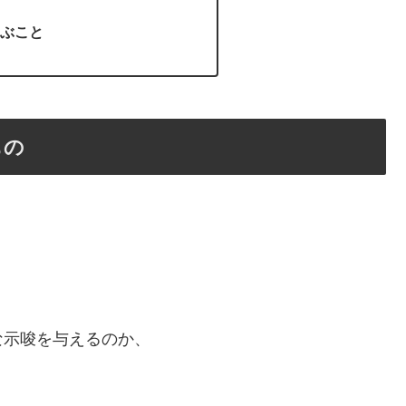
ぶこと
もの
な示唆を与えるのか、
。