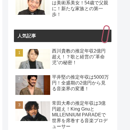
は美術系美女！54歳で父親
に！新たな家族との第一
歩！
人気記事
西川貴教の推定年収2億円
超え！？歌と経営の"革命
児"の秘密！
平井堅の推定年収は5000万
円！全盛期の2億円から見
る音楽界の変遷！
常田大希の推定年収は3億
円超え！King Gnuと
MILLENNIUM PARADEで
世界を席巻する音楽プロデ
ューサー